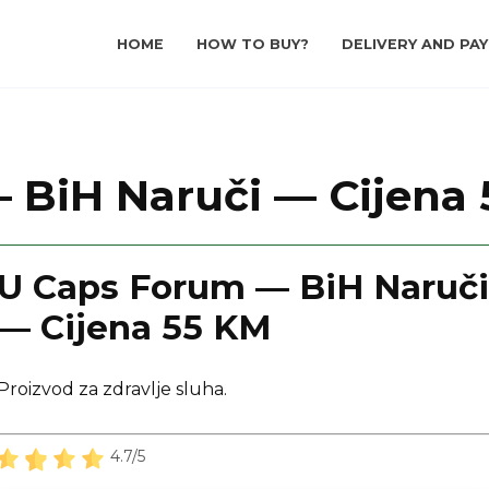
HOME
HOW TO BUY?
DELIVERY AND PA
 BiH Naruči — Cijena
U Caps Forum — BiH Naruči
— Cijena 55 KM
Proizvod za zdravlje sluha.
4.7/5