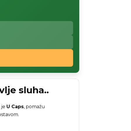
lje sluha..
 je
U Caps
, pomažu
dostavom.