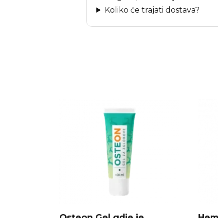
Koliko će trajati dostava?
Osteon Gel gdje je
Hemo