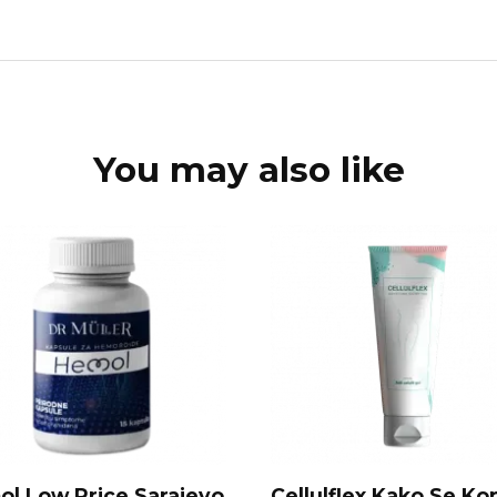
You may also like
l Low Price Sarajevo
Cellulflex Kako Se Kor