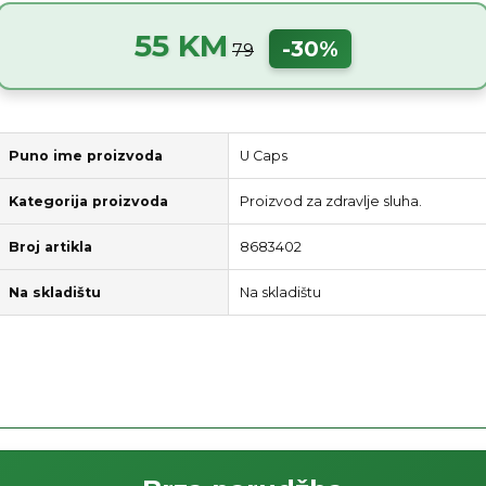
55 KM
-30%
79
Puno ime proizvoda
U Caps
Kategorija proizvoda
Proizvod za zdravlje sluha.
Broj artikla
8683402
Na skladištu
Na skladištu