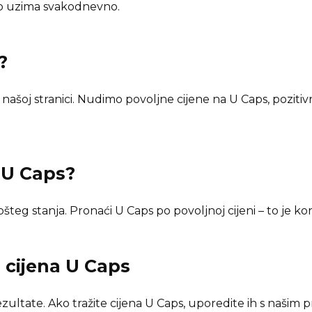
o uzima svakodnevno.
?
našoj stranici. Nudimo povoljne cijene na U Caps, pozitiv
n
U Caps
?
teg stanja. Pronaći U Caps po povoljnoj cijeni – to je kora
i cijena
U Caps
zultate. Ako tražite cijena U Caps, uporedite ih s našim p