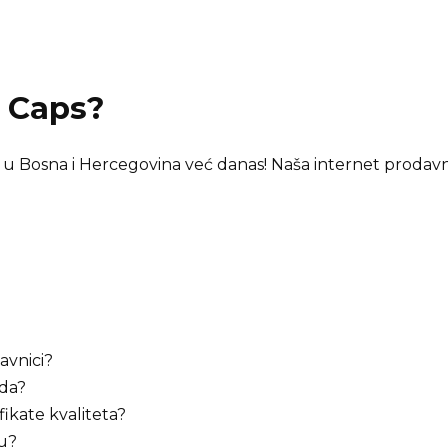
 Caps
?
a u Bosna i Hercegovina već danas! Naša internet prodavni
avnici?
oda?
ifikate kvaliteta?
bu?