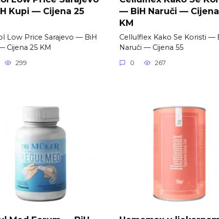
H Kupi — Cijena 25
— BiH Naruči — Cijena
KM
 Low Price Sarajevo — BiH
Cellulflex Kako Se Koristi —
— Cijena 25 KM
Naruči — Cijena 55
299
0
267