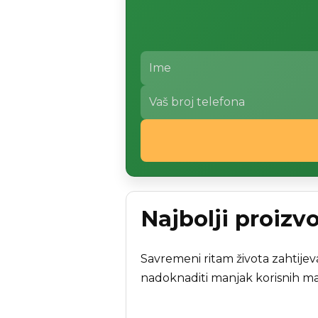
Najbolji proizv
Savremeni ritam života zahtijeva
nadoknaditi manjak korisnih ma