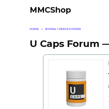
Skip
MMCShop
to
content
HOME
»
BOSNA I HERCEGOVINA
U Caps Forum —