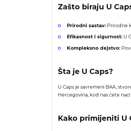
Zašto biraju
U Cap
Prirodni sastav:
Prirodne k
Efikasnost i sigurnost:
U C
Kompleksno dejstvo:
Pove
Šta je
U Caps
?
U Caps je savremeni BAA, stvor
Hercegovina, kod nas ćete naći
Kako primijeniti U