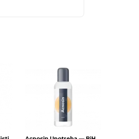
isti
Acnosin Upotreba — BiH