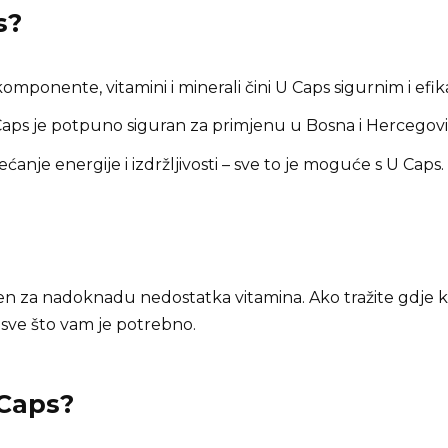
s
?
omponente, vitamini i minerali čini U Caps sigurnim i efik
aps je potpuno siguran za primjenu u Bosna i Hercegovi
ćanje energije i izdržljivosti – sve to je moguće s U Caps.
en za nadoknadu nedostatka vitamina. Ako tražite gdje k
 sve što vam je potrebno.
 Caps?