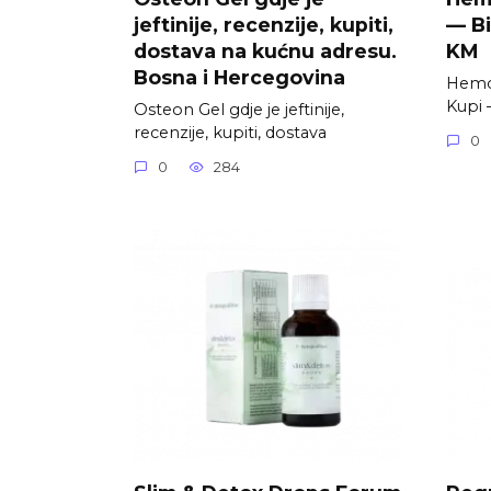
jeftinije, recenzije, kupiti,
— Bi
dostava na kućnu adresu.
KM
Bosna i Hercegovina
Hemol
Kupi 
Osteon Gel gdje je jeftinije,
recenzije, kupiti, dostava
0
0
284