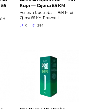
 55
Kupi — Cijena 55 KM
Acnosin Upotreba — BiH Kupi —
Cijena 55 KM Proizvod
 BiH
0
284