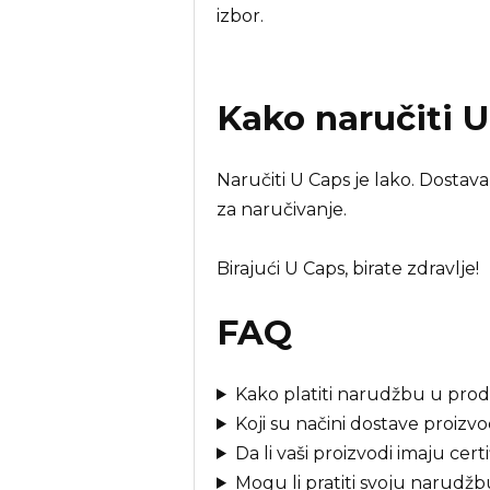
izbor.
Kako naručiti
U
Naručiti U Caps je lako. Dostav
za naručivanje.
Birajući U Caps, birate zdravlje!
FAQ
Kako platiti narudžbu u prod
Koji su načini dostave proizv
Da li vaši proizvodi imaju cert
Mogu li pratiti svoju narudž