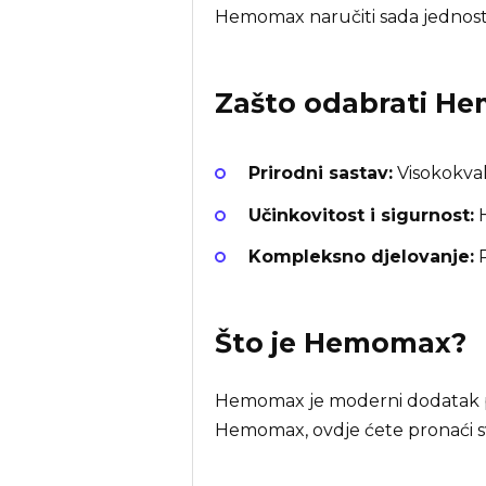
Hemomax naručiti sada jednosta
Zašto odabrati
He
Prirodni sastav:
Visokokvali
Učinkovitost i sigurnost:
H
Kompleksno djelovanje:
P
Što je
Hemomax
?
Hemomax je moderni dodatak pre
Hemomax, ovdje ćete pronaći s