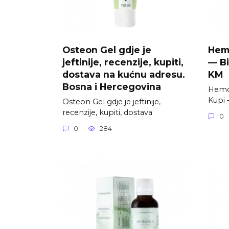
Osteon Gel gdje je
Hemo
jeftinije, recenzije, kupiti,
— Bi
dostava na kućnu adresu.
KM
Bosna i Hercegovina
Hemol
Kupi 
Osteon Gel gdje je jeftinije,
recenzije, kupiti, dostava
0
0
284