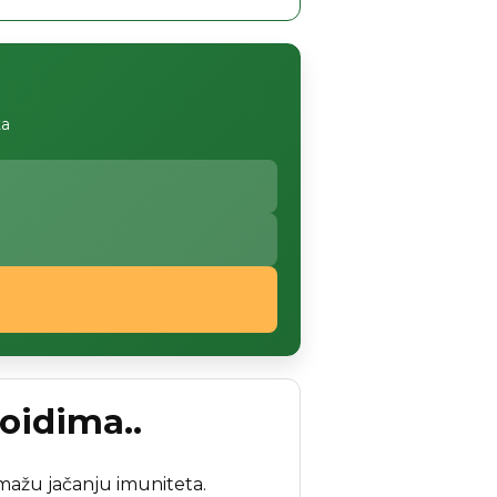
ta
oidima..
mažu jačanju imuniteta.