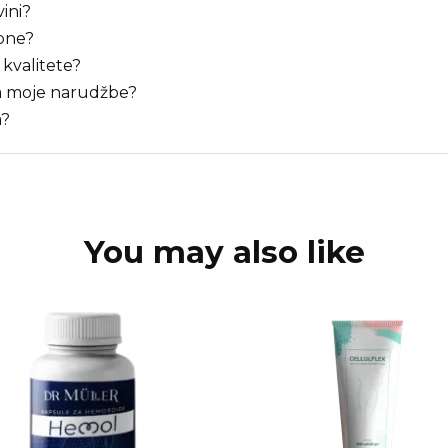
ini?
upne?
 kvalitete?
ja moje narudžbe?
a?
You may also like