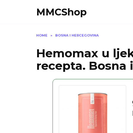
Skip
MMCShop
to
content
HOME
»
BOSNA I HERCEGOVINA
Hemomax u ljeka
recepta. Bosna 