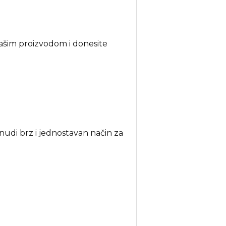
 našim proizvodom i donesite
nudi brz i jednostavan način za