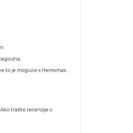
m.
cegovina.
sve to je moguće s Hemomax.
ko tražite recenzije o