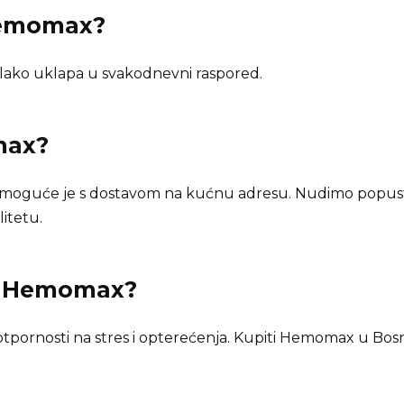
Hemomax?
ko uklapa u svakodnevni raspored.
max
?
moguće je s dostavom na kućnu adresu. Nudimo popus
itetu.
n
Hemomax
?
rnosti na stres i opterećenja. Kupiti Hemomax u Bosna 