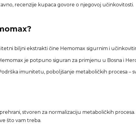
vno, recenzije kupaca govore o njegovoj učinkovitosti.
momax
?
tetni biljni ekstrakti čine Hemomax sigurnim i učinkoviti
emomax je potpuno siguran za primjenu u Bosna i Her
odrška imunitetu, poboljšanje metaboličkih procesa – 
hrani, stvoren za normalizaciju metaboličkih procesa. A
ve što vam treba.