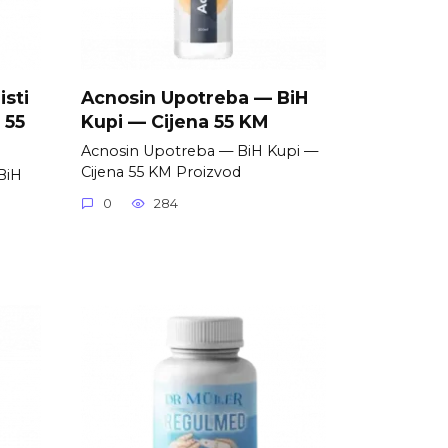
isti
Acnosin Upotreba — BiH
 55
Kupi — Cijena 55 KM
Acnosin Upotreba — BiH Kupi —
Cijena 55 KM Proizvod
 BiH
0
284