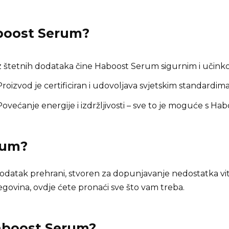
boost Serum
?
 štetnih dodataka čine Haboost Serum sigurnim i učinko
roizvod je certificiran i udovoljava svjetskim standardima
ovećanje energije i izdržljivosti – sve to je moguće s Ha
rum
?
odatak prehrani, stvoren za dopunjavanje nedostatka vita
ovina, ovdje ćete pronaći sve što vam treba.
Haboost Serum?