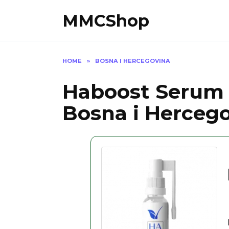
Skip
MMCShop
to
content
HOME
»
BOSNA I HERCEGOVINA
Haboost Serum ci
Bosna i Herceg