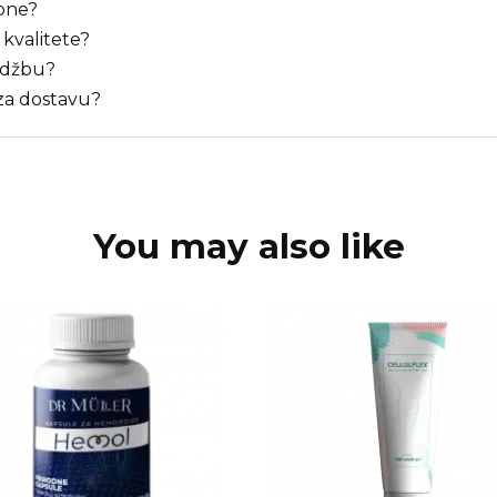
upne?
 kvalitete?
udžbu?
za dostavu?
You may also like