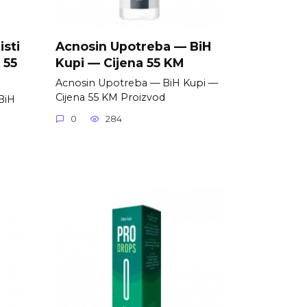
isti
Acnosin Upotreba — BiH
 55
Kupi — Cijena 55 KM
Acnosin Upotreba — BiH Kupi —
Cijena 55 KM Proizvod
 BiH
0
284