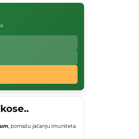
ta
kose..
rum
, pomažu jačanju imuniteta.