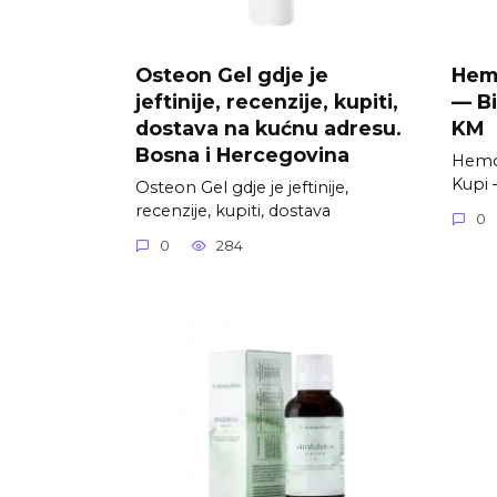
Osteon Gel gdje je
Hemo
jeftinije, recenzije, kupiti,
— Bi
dostava na kućnu adresu.
KM
Bosna i Hercegovina
Hemol
Kupi 
Osteon Gel gdje je jeftinije,
recenzije, kupiti, dostava
0
0
284