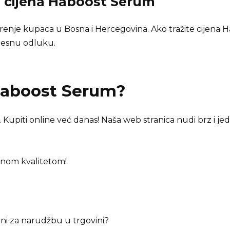
i cijena
Haboost Serum
enje kupaca u Bosna i Hercegovina. Ako tražite cijena H
jesnu odluku.
aboost Serum
?
 Kupiti online već danas! Naša web stranica nudi brz i je
enom kvalitetom!
pni za narudžbu u trgovini?