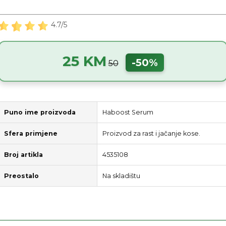
4.7/5
25 KM
-50%
50
Puno ime proizvoda
Haboost Serum
Sfera primjene
Proizvod za rast i jačanje kose.
Broj artikla
4535108
Preostalo
Na skladištu