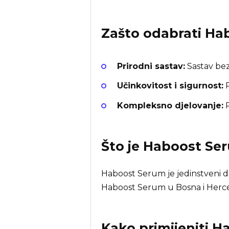
Zašto odabrati
Ha
Prirodni sastav:
Sastav bez
Učinkovitost i sigurnost:
P
Kompleksno djelovanje:
P
Što je
Haboost Se
Haboost Serum je jedinstveni d
Haboost Serum u Bosna i Herceg
Kako primijeniti 