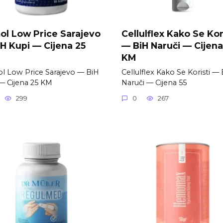
l Low Price Sarajevo
Cellulflex Kako Se Kor
H Kupi — Cijena 25
— BiH Naruči — Cijena
KM
 Low Price Sarajevo — BiH
Cellulflex Kako Se Koristi —
— Cijena 25 KM
Naruči — Cijena 55
299
0
267