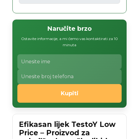
Naručite brzo
Ostavite informacije, a mi ćemo vas kontaktirati za 10
minuta
Kupiti
Efikasan lijek TestoY Low
Price – Proizvod za