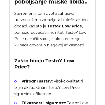
poboljšanje muške libida..
Savremeni ritam života zahtijeva
uravnoteženo zdravlje, a biološki aktivni
dodaci, kao što je
TestoY Low Price
,
pomažu povećati imunitet. TestoY Low
Price naručiti sada je lako, recenzije
kupaca govore o njegovoj efikasnosti.
Zašto biraju
TestoY Low
Price
?
Prirodni sastav:
Visokokvalitetni
biljni ekstrakti čini TestoY Low Price
sigurnim i efikasnim.
Efikasnost i sigurnost:
TestoY Low