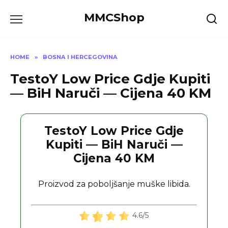
Skip
MMCShop
to
content
HOME
»
BOSNA I HERCEGOVINA
TestoY Low Price Gdje Kupiti
— BiH Naruči — Cijena 40 KM
TestoY Low Price Gdje
Kupiti — BiH Naruči —
Cijena 40 KM
Proizvod za poboljšanje muške libida.
4.6/5