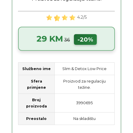
4.2/5
29 KM
-20%
36
Službeno ime
Slim & Detox Low Price
Sfera
Proizvod za regulaciju
primjene
težine.
Broj
3990695
proizvoda
Preostalo
Na skladištu