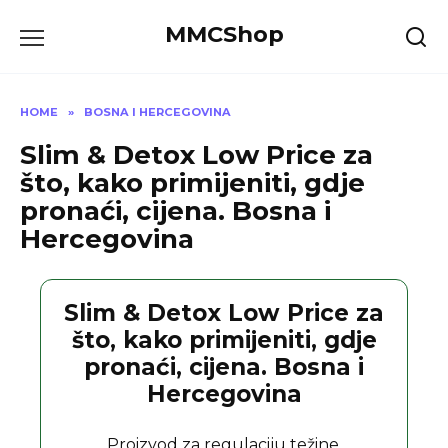
Skip
MMCShop
to
content
HOME
»
BOSNA I HERCEGOVINA
Slim & Detox Low Price za
što, kako primijeniti, gdje
pronaći, cijena. Bosna i
Hercegovina
Slim & Detox Low Price za
što, kako primijeniti, gdje
pronaći, cijena. Bosna i
Hercegovina
Proizvod za regulaciju težine.