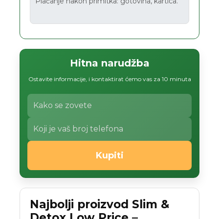
Plaćanje nakon primitka: gotovina, kartica.
Hitna narudžba
Ostavite informacije, i kontaktirat ćemo vas za 10 minuta
Kupiti
Najbolji proizvod Slim &
Detox Low Price –