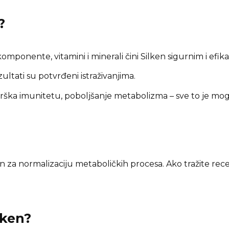
?
mponente, vitamini i minerali čini Silken sigurnim i efik
ultati su potvrđeni istraživanjima.
ška imunitetu, poboljšanje metabolizma – sve to je mog
n za normalizaciju metaboličkih procesa. Ako tražite rece
lken?