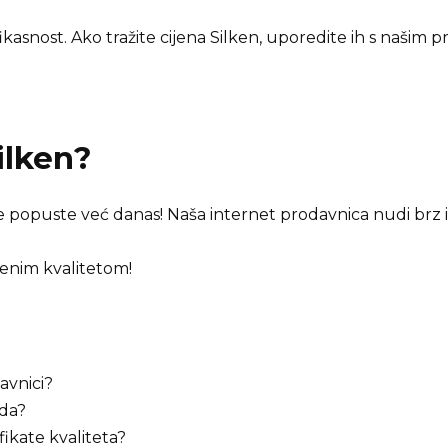
asnost. Ako tražite cijena Silken, uporedite ih s našim 
ilken
?
tite popuste već danas! Naša internet prodavnica nudi brz 
renim kvalitetom!
avnici?
oda?
ifikate kvaliteta?