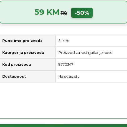
59 KM
-50%
118
Puno ime proizvoda
Silken
Kategorija proizvoda
Proizvod za rast i jačanje kose.
Kod proizvoda
9770347
Dostupnost
Na skladištu