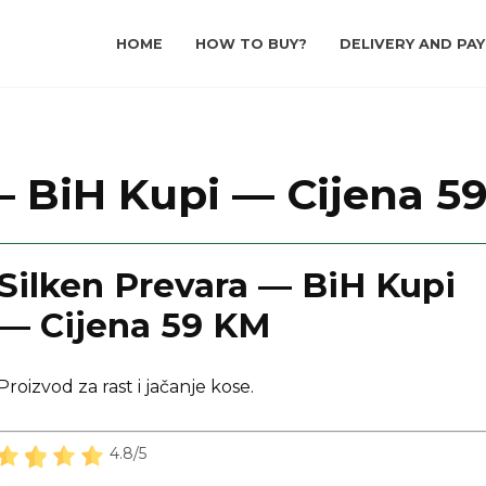
HOME
HOW TO BUY?
DELIVERY AND PA
— BiH Kupi — Cijena 5
Silken Prevara — BiH Kupi
— Cijena 59 KM
Proizvod za rast i jačanje kose.
4.8/5