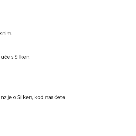
asnim.
uće s Silken.
nzije o Silken, kod nas ćete