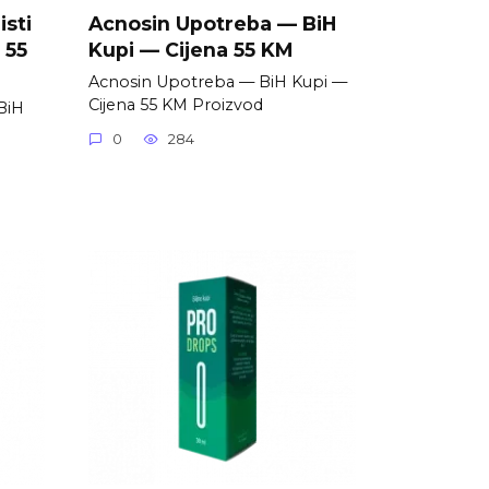
isti
Acnosin Upotreba — BiH
 55
Kupi — Cijena 55 KM
Acnosin Upotreba — BiH Kupi —
Cijena 55 KM Proizvod
 BiH
0
284