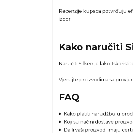
Recenzije kupaca potvrđuju efik
izbor.
Kako naručiti
S
Naručiti Silken je lako. Iskoris
Vjerujte proizvodima sa provje
FAQ
Kako platiti narudžbu u prod
Koji su načini dostave proizv
Da li vaši proizvodi imaju cert