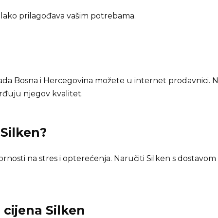
lako prilagođava vašim potrebama.
da Bosna i Hercegovina možete u internet prodavnici. 
rđuju njegov kvalitet.
n
Silken
?
nosti na stres i opterećenja. Naručiti Silken s dostavom –
i cijena
Silken