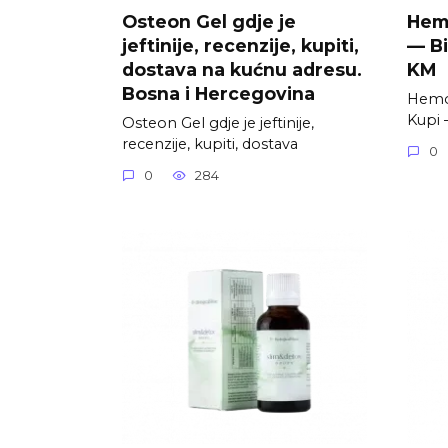
Osteon Gel gdje je
Hemo
jeftinije, recenzije, kupiti,
— Bi
dostava na kućnu adresu.
KM
Bosna i Hercegovina
Hemol
Kupi 
Osteon Gel gdje je jeftinije,
recenzije, kupiti, dostava
0
0
284