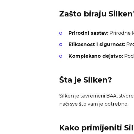
Zašto biraju
Silken
Prirodni sastav:
Prirodne ko
Efikasnost i sigurnost:
Rez
Kompleksno dejstvo:
Podr
Šta je
Silken
?
Silken je savremeni BAA, stvore
naći sve što vam je potrebno.
Kako primijeniti Si