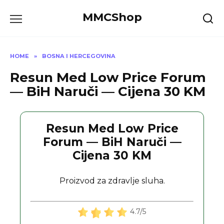
Skip
MMCShop
to
content
HOME
»
BOSNA I HERCEGOVINA
Resun Med Low Price Forum
— BiH Naruči — Cijena 30 KM
Resun Med Low Price
Forum — BiH Naruči —
Cijena 30 KM
Proizvod za zdravlje sluha.
4.7/5