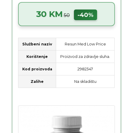
30 KM
-40%
50
Službeni naziv
Resun Med Low Price
Korištenje
Proizvod za zdravlje sluha.
Kod proizvoda
2982347
Zalihe
Na skladištu