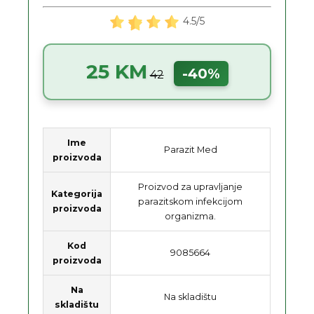
4.5/5
25 KM
-40%
42
Ime
Parazit Med
proizvoda
Proizvod za upravljanje
Kategorija
parazitskom infekcijom
proizvoda
organizma.
Kod
9085664
proizvoda
Na
Na skladištu
skladištu