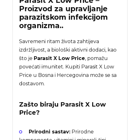
Parasit X Low Price –
Proizvod za upravljanje
parazitskom infekcijom
organizma..
Savremeni ritam života zahtijeva
izdržljivost, a biološki aktivni dodaci, kao
što je
Parasit X Low Price
, pomažu
povećati imunitet. Kupiti Parasit X Low
Price u Bosna i Hercegovina može se sa
dostavom.
Zašto biraju
Parasit X Low
Price
?
Prirodni sastav:
Prirodne