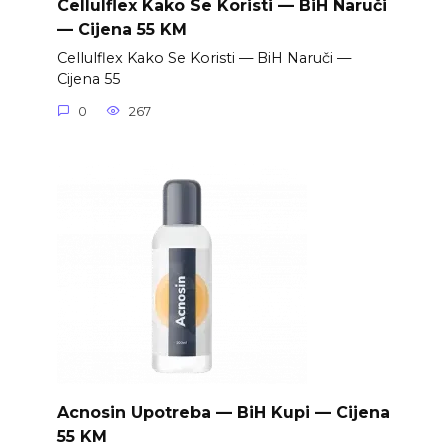
Cellulflex Kako Se Koristi — BiH Naruči
— Cijena 55 KM
Cellulflex Kako Se Koristi — BiH Naruči —
Cijena 55
0
267
Acnosin Upotreba — BiH Kupi — Cijena
55 KM