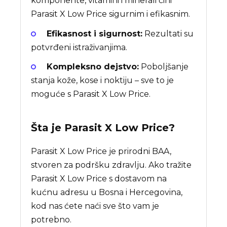
komponente, vitamini i minerali čini
Parasit X Low Price sigurnim i efikasnim.
Efikasnost i sigurnost:
Rezultati su
potvrđeni istraživanjima.
Kompleksno dejstvo:
Poboljšanje
stanja kože, kose i noktiju – sve to je
moguće s Parasit X Low Price.
Šta je
Parasit X Low Price
?
Parasit X Low Price je prirodni BAA,
stvoren za podršku zdravlju. Ako tražite
Parasit X Low Price s dostavom na
kućnu adresu u Bosna i Hercegovina,
kod nas ćete naći sve što vam je
potrebno.