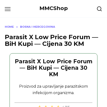
Skip
MMCShop
to
content
HOME
»
BOSNA I HERCEGOVINA
Parasit X Low Price Forum —
BiH Kupi — Cijena 30 KM
Parasit X Low Price Forum
— BiH Kupi — Cijena 30
KM
Proizvod za upravljanje parazitskom
infekcijom organizma.