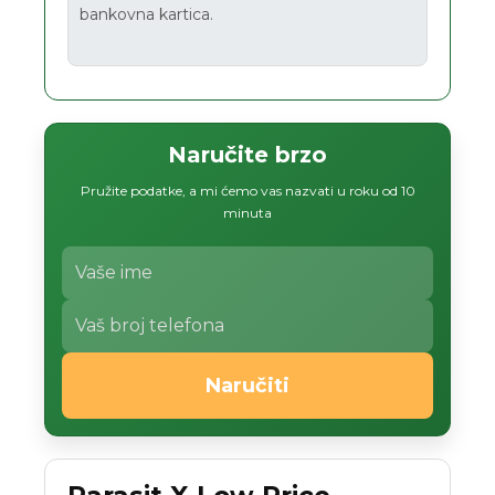
bankovna kartica.
Naručite brzo
Pružite podatke, a mi ćemo vas nazvati u roku od 10
minuta
Naručiti