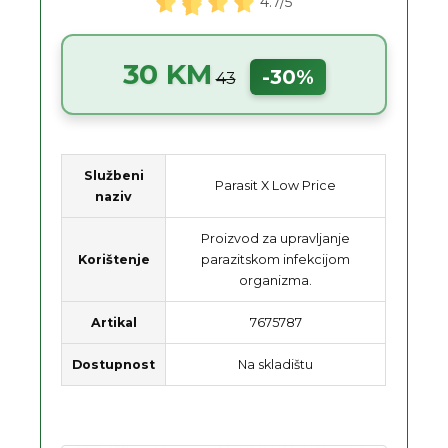
4.7/5
30 KM
-30%
43
Službeni
Parasit X Low Price
naziv
Proizvod za upravljanje
Korištenje
parazitskom infekcijom
organizma.
Artikal
7675787
Dostupnost
Na skladištu