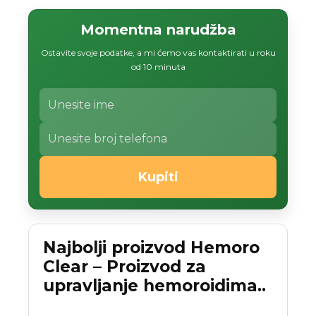
Momentna narudžba
Ostavite svoje podatke, a mi ćemo vas kontaktirati u roku
od 10 minuta
Kupiti
Najbolji proizvod Hemoro
Clear – Proizvod za
upravljanje hemoroidima..