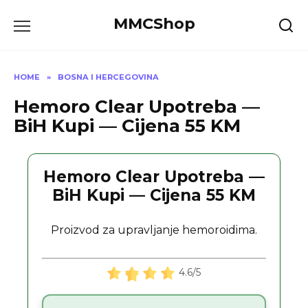
Skip
MMCShop
to
content
HOME
»
BOSNA I HERCEGOVINA
Hemoro Clear Upotreba —
BiH Kupi — Cijena 55 KM
Hemoro Clear Upotreba —
BiH Kupi — Cijena 55 KM
Proizvod za upravljanje hemoroidima.
4.6/5