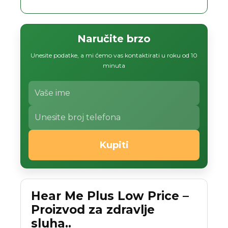
Naručite brzo
Unesite podatke, a mi ćemo vas kontaktirati u roku od 10
minuta
Kupiti
Hear Me Plus Low Price –
Proizvod za zdravlje
sluha..