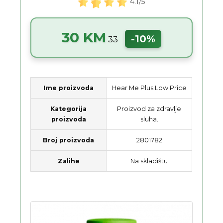
4.1/5
30 KM
-10%
33
Ime proizvoda
Hear Me Plus Low Price
Kategorija
Proizvod za zdravlje
proizvoda
sluha.
Broj proizvoda
2801782
Zalihe
Na skladištu