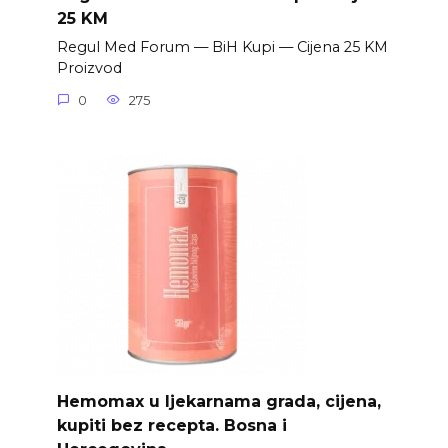
25 KM
Regul Med Forum — BiH Kupi — Cijena 25 KM
Proizvod
0
275
Hemomax u ljekarnama grada, cijena,
kupiti bez recepta. Bosna i