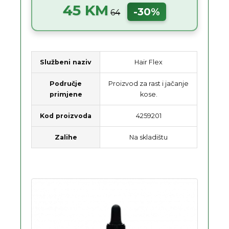
45 KM
-30%
64
Službeni naziv
Hair Flex
Područje
Proizvod za rast i jačanje
primjene
kose.
Kod proizvoda
4259201
Zalihe
Na skladištu