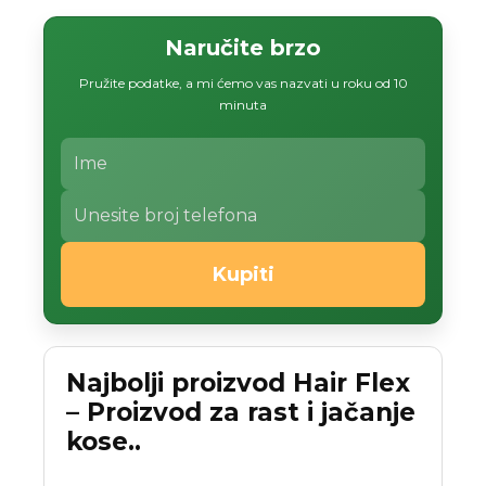
Naručite brzo
Pružite podatke, a mi ćemo vas nazvati u roku od 10
minuta
Kupiti
Najbolji proizvod Hair Flex
– Proizvod za rast i jačanje
kose..