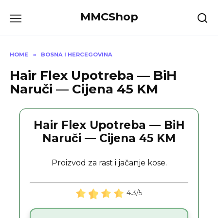
Skip
MMCShop
to
content
HOME
»
BOSNA I HERCEGOVINA
Hair Flex Upotreba — BiH
Naruči — Cijena 45 KM
Hair Flex Upotreba — BiH
Naruči — Cijena 45 KM
Proizvod za rast i jačanje kose.
4.3/5