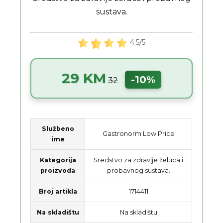
sustava.
4.5/5
29 KM
-10%
32
Službeno
Gastronorm Low Price
ime
Kategorija
Sredstvo za zdravlje želuca i
proizvoda
probavnog sustava.
Broj artikla
1714411
Na skladištu
Na skladištu