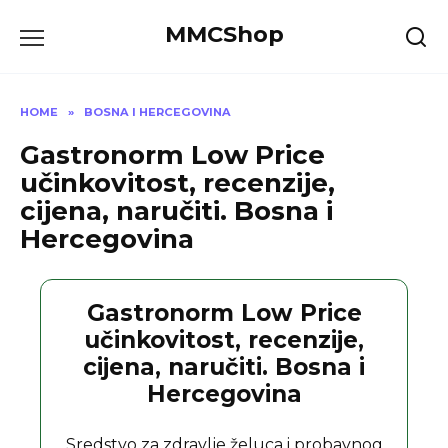
Skip
MMCShop
to
content
HOME
»
BOSNA I HERCEGOVINA
Gastronorm Low Price
učinkovitost, recenzije,
cijena, naručiti. Bosna i
Hercegovina
Gastronorm Low Price
učinkovitost, recenzije,
cijena, naručiti. Bosna i
Hercegovina
Sredstvo za zdravlje želuca i probavnog