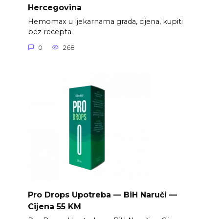
Hercegovina
Hemomax u ljekarnama grada, cijena, kupiti
bez recepta.
0
268
Pro Drops Upotreba — BiH Naruči —
Cijena 55 KM