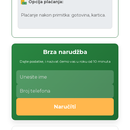
Opcija plaćanja:
Plaćanje nakon primitka: gotovina, kartica.
Brza narudžba
Dajte podatke, i nazvat ćemo vas u roku od 10 minuta
Naručiti