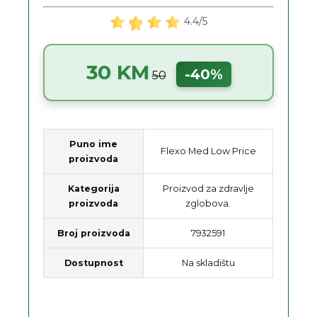
4.4/5
30 KM
-40%
50
Puno ime
Flexo Med Low Price
proizvoda
Kategorija
Proizvod za zdravlje
proizvoda
zglobova.
Broj proizvoda
7932591
Dostupnost
Na skladištu