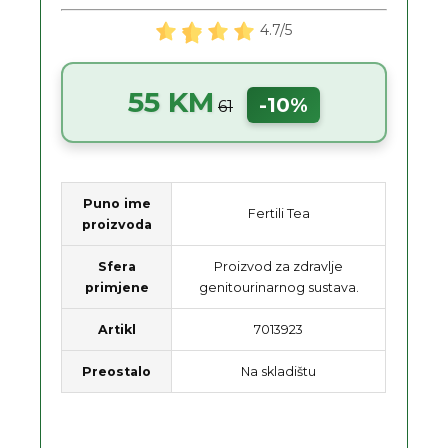
4.7/5
55 KM
-10%
61
Puno ime
Fertili Tea
proizvoda
Sfera
Proizvod za zdravlje
primjene
genitourinarnog sustava.
Artikl
7013923
Preostalo
Na skladištu