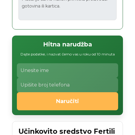
gotovina ili kartica.
Hitna narudžba
Dajte podatke, i nazvat ćemo vas u roku od 10 minuta
Naručiti
Učinkovito sredstvo Fertili