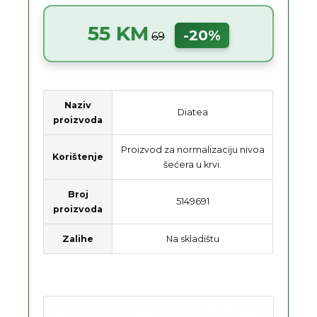
55 KM
-20%
69
Naziv
Diatea
proizvoda
Proizvod za normalizaciju nivoa
Korištenje
šećera u krvi.
Broj
5149691
proizvoda
Zalihe
Na skladištu