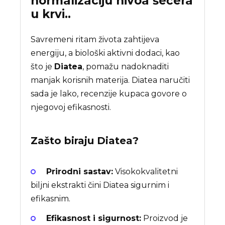
normalizaciju nivoa šećera
u krvi..
Savremeni ritam života zahtijeva
energiju, a biološki aktivni dodaci, kao
što je
Diatea
, pomažu nadoknaditi
manjak korisnih materija. Diatea naručiti
sada je lako, recenzije kupaca govore o
njegovoj efikasnosti.
Zašto biraju
Diatea
?
Prirodni sastav:
Visokokvalitetni
biljni ekstrakti čini Diatea sigurnim i
efikasnim.
Efikasnost i sigurnost:
Proizvod je