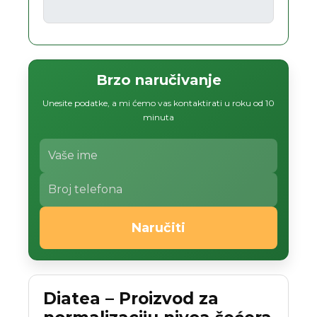
Brzo naručivanje
Unesite podatke, a mi ćemo vas kontaktirati u roku od 10
minuta
Naručiti
Diatea – Proizvod za