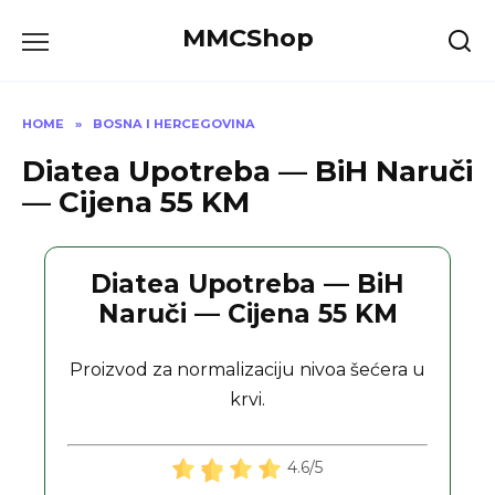
Skip
MMCShop
to
content
HOME
»
BOSNA I HERCEGOVINA
Diatea Upotreba — BiH Naruči
— Cijena 55 KM
Diatea Upotreba — BiH
Naruči — Cijena 55 KM
Proizvod za normalizaciju nivoa šećera u
krvi.
4.6/5