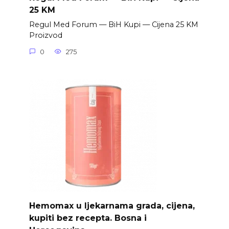
25 KM
Regul Med Forum — BiH Kupi — Cijena 25 KM
Proizvod
0
275
Hemomax u ljekarnama grada, cijena,
kupiti bez recepta. Bosna i