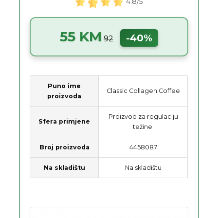
4.8/5
55 KM
-40%
92
Puno ime
Classic Collagen Coffee
proizvoda
Proizvod za regulaciju
Sfera primjene
težine.
Broj proizvoda
4458087
Na skladištu
Na skladištu