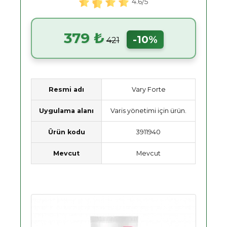
4.6/5
379 ₺
-10%
421
Resmi adı
Vary Forte
Uygulama alanı
Varis yönetimi için ürün.
Ürün kodu
3911940
Mevcut
Mevcut