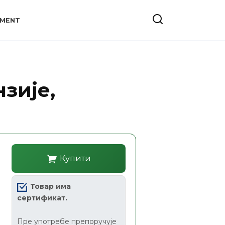
YMENT
нзије,
Купити
Товар има
сертификат.
Пре употребе препоручује