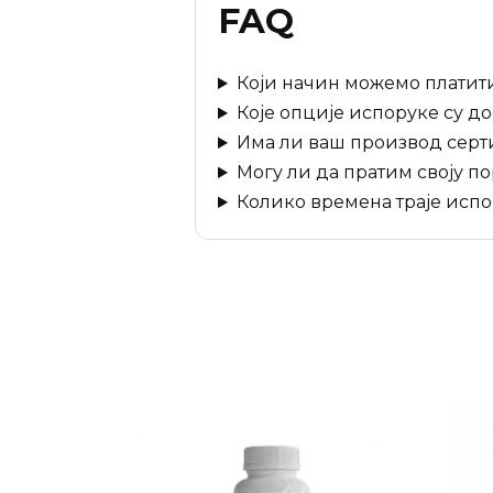
FAQ
Који начин можемо платит
Које опције испоруке су д
Има ли ваш производ серт
Могу ли да пратим своју п
Колико времена траје исп