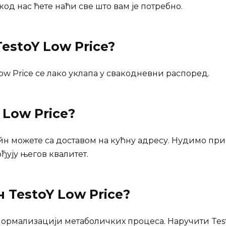
 код нас ћете наћи све што вам је потребно.
estoY Low Price?
ow Price се лако уклапа у свакодневни распоред.
 Low Price
?
айн можете са доставом на кућну адресу. Нудимо при
рђују његов квалитет.
ан
TestoY Low Price
?
нормализацији метаболичких процеса. Наручити Testo