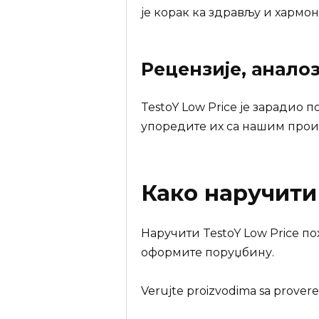
је корак ка здрављу и хармон
Рецензије, анало
TestoY Low Price је зарадио 
упоредите их са нашим прои
Како наручит
Наручити TestoY Low Price по
оформите поруџбину.
Verujte proizvodima sa provere