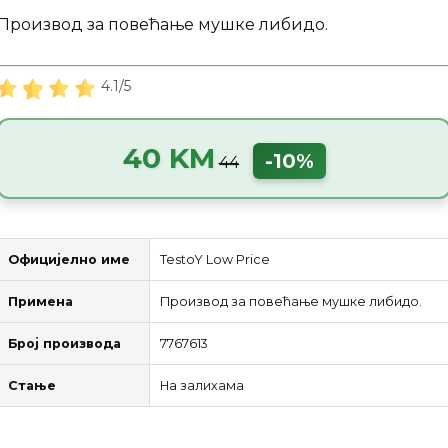
Производ за повећање мушке либидо.
4.1/5
40 KM
-10%
44
Официјелно име
TestoY Low Price
Примена
Производ за повећање мушке либидо.
Број производа
7767613
Стање
На залихама