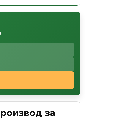
а
Производ за