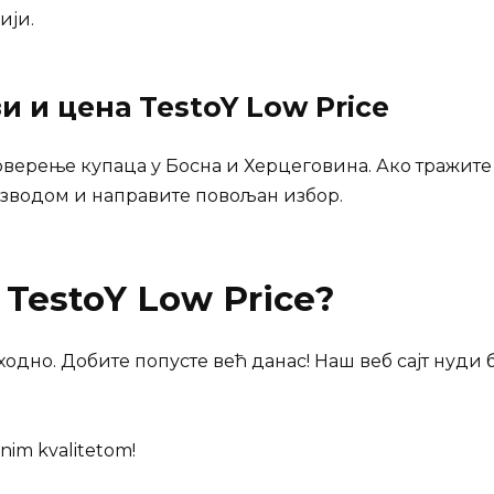
ији.
зи и цена
TestoY Low Price
поверење купаца у Босна и Херцеговина. Ако тражите 
зводом и направите повољан избор.
и
TestoY Low Price
?
ходно. Добите попусте већ данас! Наш веб сајт нуди 
nim kvalitetom!