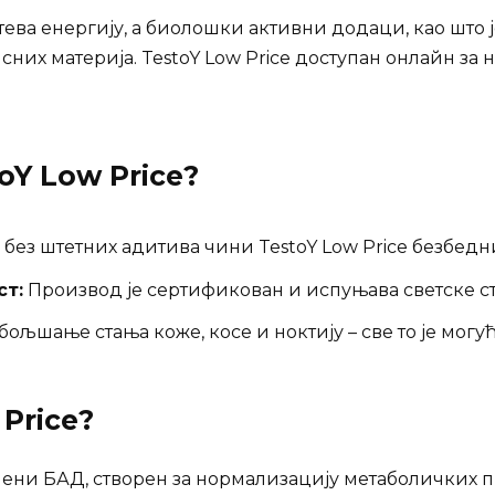
ева енергију, а биолошки активни додаци, као што 
них материја. TestoY Low Price доступан онлайн за
oY Low Price
?
 без штетних адитива чини TestoY Low Price безбед
ст:
Производ је сертификован и испуњава светске с
ољшање стања коже, косе и ноктију – све то је могуће
 Price
?
ремени БАД, створен за нормализацију метаболичких 