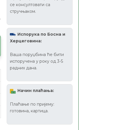
се консултовати са
стручњаком.
Испорука по Босна и
Херцеговина:
Ваша поруџбина ће бити
испоручена у року од 3-5
радних дана.
Начин плаћања:
Плаћање по пријему:
готовина, картица.