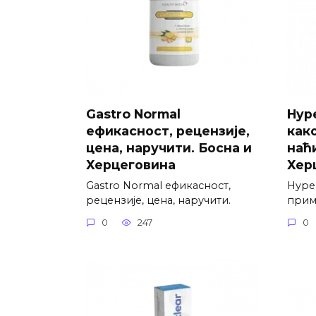
Gastro Normal
Hype
ефикасност, рецензије,
как
цена, наручити. Босна и
наћи
Херцеговина
Хер
Gastro Normal ефикасност,
Hyper
рецензије, цена, наручити.
приме
0
247
0