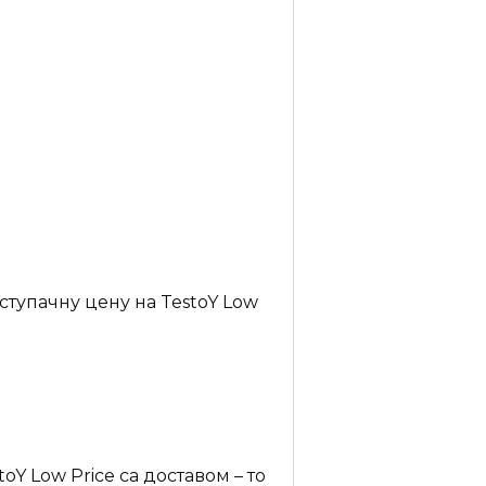
ступачну цену на TestoY Low
Y Low Price са доставом – то