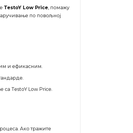
је
TestoY Low Price
, помажу
 наручивање по повољној
ним и ефикасним.
тандарде.
 са TestoY Low Price.
процеса. Ако тражите