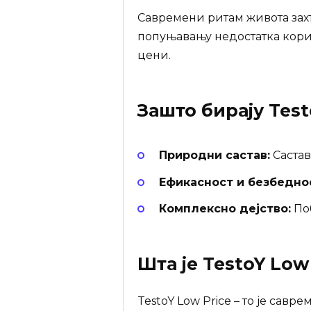
Савремени ритам живота захт
попуњавању недостатка корис
цени.
Зашто бирају
Test
Природни састав:
Састав
Ефикасност и безбедно
Комплексно дејство:
Поб
Шта је
TestoY Low
TestoY Low Price – то је сав