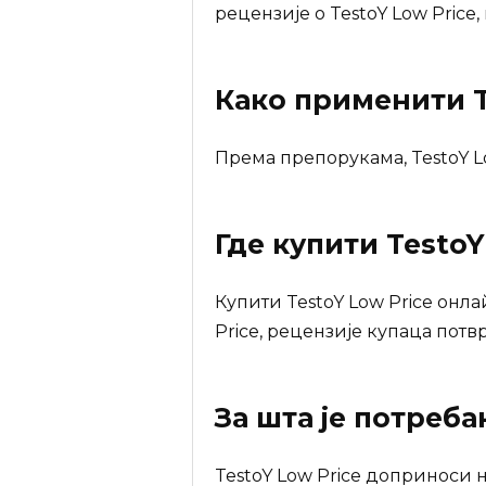
рецензије о TestoY Low Price,
Како применити T
Према препорукама, TestoY L
Где купити
TestoY
Купити TestoY Low Price онл
Price, рецензије купаца потв
За шта је потреб
TestoY Low Price доприноси 