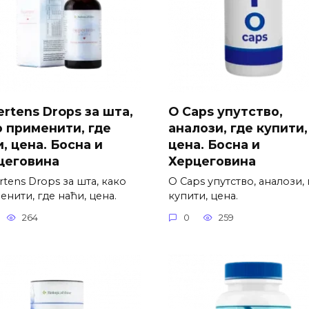
rtens Drops за шта,
O Caps упутство,
о применити, где
аналози, где купити,
, цена. Босна и
цена. Босна и
цеговина
Херцеговина
tens Drops за шта, како
O Caps упутство, аналози, 
нити, где наћи, цена.
купити, цена.
264
0
259