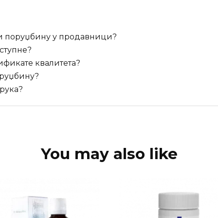
и поруџбину у продавници?
оступне?
ификате квалитета?
оруџбину?
орука?
You may also like