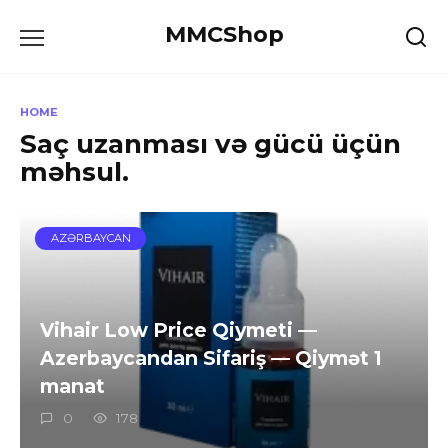
Skip
MMCShop
to
content
HOME
Saç uzanması və gücü üçün
məhsul.
AZƏRBAYCAN
Vihair Low Price Qiymeti —
Azerbaycandan Sifariş — Qiymət 1
manat
0
178