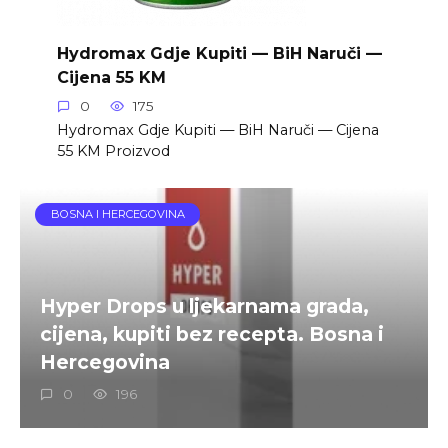
Hydromax Gdje Kupiti — BiH Naruči —
Cijena 55 KM
0
175
Hydromax Gdje Kupiti — BiH Naruči — Cijena
55 KM Proizvod
BOSNA I HERCEGOVINA
Hyper Drops u ljekarnama grada,
cijena, kupiti bez recepta. Bosna i
Hercegovina
0
196