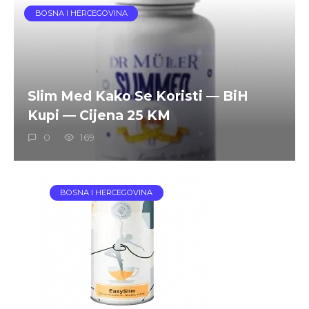
BOSNA I HERCEGOVINA
Slim Med Kako Se Koristi — BiH
Kupi — Cijena 25 KM
0
169
BOSNA I HERCEGOVINA