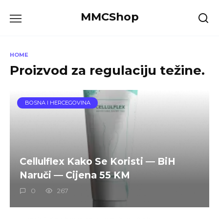
Skip
MMCShop
to
content
HOME
Proizvod za regulaciju težine.
BOSNA I HERCEGOVINA
Cellulflex Kako Se Koristi — BiH
Naruči — Cijena 55 KM
0
267