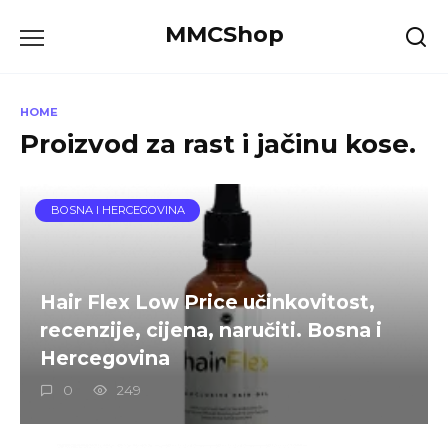
Skip
MMCShop
to
content
HOME
Proizvod za rast i jačinu kose.
BOSNA I HERCEGOVINA
Hair Flex Low Price učinkovitost,
recenzije, cijena, naručiti. Bosna i
Hercegovina
0
249