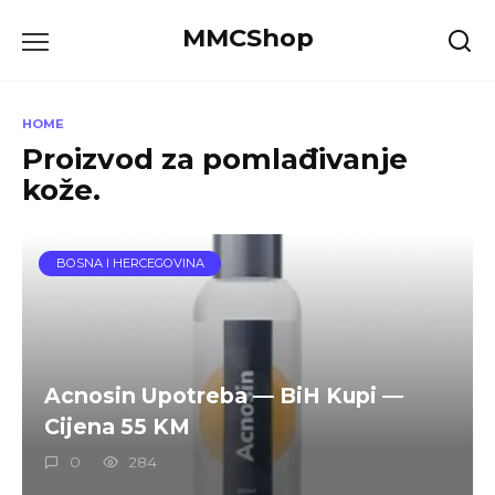
Skip
MMCShop
to
content
HOME
Proizvod za pomlađivanje
kože.
BOSNA I HERCEGOVINA
Acnosin Upotreba — BiH Kupi —
Cijena 55 KM
0
284