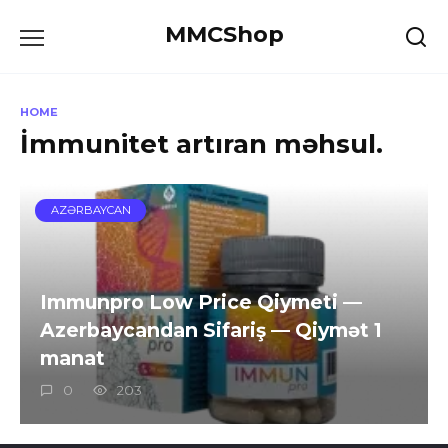
Skip
MMCShop
to
content
HOME
İmmunitet artıran məhsul.
AZƏRBAYCAN
Immunpro Low Price Qiymeti —
Azerbaycandan Sifariş — Qiymət 1
manat
0
203