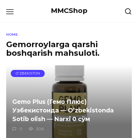
Skip
MMCShop
to
content
HOME
Gemorroylarga qarshi
boshqarish mahsuloti.
O'ZBEKISTON
Gemo Plus (Гемо Плюс)
Узбекистонда — O’zbekistonda
Sotib olish — Narxi 0 сўм
0
306