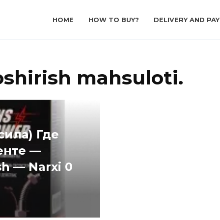
HOME
HOW TO BUY?
DELIVERY AND PA
oshirish mahsuloti.
сила) Где
енте —
sh — Narxi 0