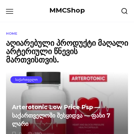
Skip
MMCShop
to
content
HOME
აღიარებული პროდუქტი მაღალი
არტერიული წნევის
მართვისთვის.
ᲡᲐᲥᲐᲠᲗᲕᲔᲚᲝ
Arterotonic Low Price Psp —
საქართველოში შესყიდვა — ფასი 7
ლარი
0
180