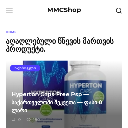
Skip
MMCShop
to
content
HOME
აღაღლებული წნევის მართვის
პროდუქტი.
ᲡᲐᲥᲐᲠᲗᲕᲔᲚᲝ
Hyperton Caps Free Psp —
საქართველოში შეკვეთა — ფასი 0
ლარი
0
180