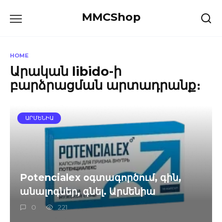
Skip
MMCShop
to
content
HOME
Արական libido-ի
բարձրացման արտադրանք։
ԱՐՄԵՆԻԱ
Potencialex օգտագործում, գին,
անալոգներ, գնել. Արմենիա
0
221