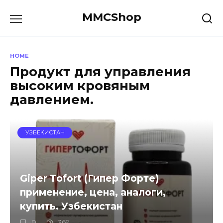
Skip
MMCShop
to
content
HOME
Продукт для управления
высоким кровяным
давлением.
УЗБЕКИСТАН
Giper Tofort (Гипер Форте)
применение, цена, аналоги,
купить. Узбекистан
0
369