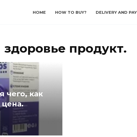
HOME
HOW TO BUY?
DELIVERY AND PA
 здоровье продукт.
я чего, как
 цена.