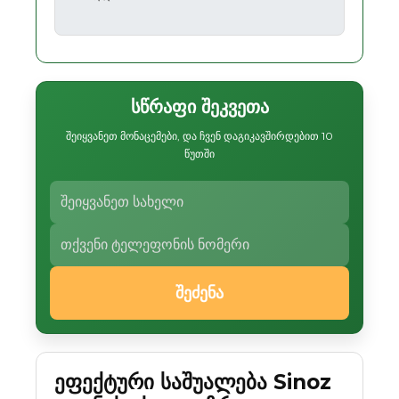
სწრაფი შეკვეთა
შეიყვანეთ მონაცემები, და ჩვენ დაგიკავშირდებით 10
წუთში
შეძენა
ეფექტური საშუალება Sinoz