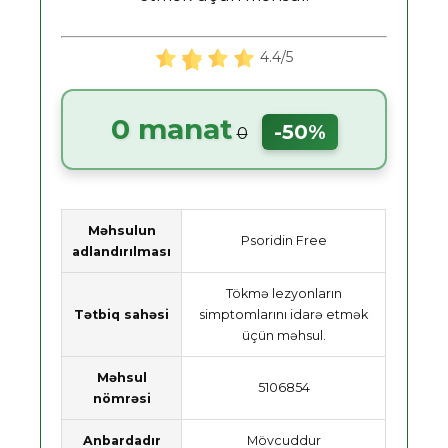
4.4/5
0 manat
-50%
0
Məhsulun
Psoridin Free
adlandırılması
Tökmə lezyonların
Tətbiq sahəsi
simptomlarını idarə etmək
üçün məhsul.
Məhsul
5106854
nömrəsi
Anbardadır
Mövcuddur