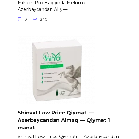
Mikalin Pro Haqqinda Melumat —
Azerbaycandan Alış —
0
240
Shinval Low Price Qiyməti —
Azerbaycandan Almaq — Qiymət 1
manat
Shinval Low Price Qiyməti — Azerbaycandan