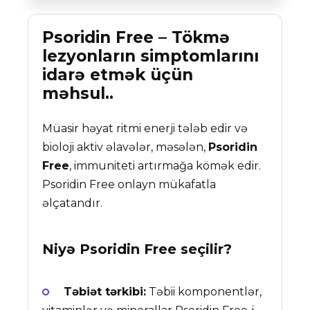
Psoridin Free – Tökmə
lezyonların simptomlarını
idarə etmək üçün
məhsul..
Müasir həyat ritmi enerji tələb edir və
bioloji aktiv əlavələr, məsələn,
Psoridin
Free
, immuniteti artırmağa kömək edir.
Psoridin Free onlayn mükafatla
əlçatandır.
Niyə
Psoridin Free
seçilir?
Təbiət tərkibi:
Təbii komponentlər,