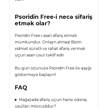
Psoridin Free
-i necə sifariş
etmək olar?
Psoridin Free-i asan sifariş etmək
mümkündür. Onlayn almaq! Bizim
xidmət sürətli və rahat sifariş vermək
üçün asan üsul təklif edir.
Bu gün özünüzə Psoridin Free ilə qayğı
göstərməyə başlayın!
FAQ
Mağazada sifariş üçün hansı ödəniş
üsulları mövcuddur?