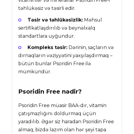
vitaminlər və minerallar Psoridin Free-i
təhlükəsiz və təsirli edir.
Təsir və təhlükəsizlik:
Məhsul
sertifikatlaşdırılıb və beynəlxalq
standartlara uyğundur.
Kompleks təsir:
Dərinin, saçların və
dırnaqların vəziyyətini yaxşılaşdırmaq –
bütün bunlar Psoridin Free ilə
mümkündür.
Psoridin Free
nədir?
Psoridin Free müasir BAA-dır, vitamin
çatışmazlığını doldurmaq üçün
yaradılıb. Əgər siz haradan Psoridin Free
almaq, bizdə lazım olan hər şeyi tapa