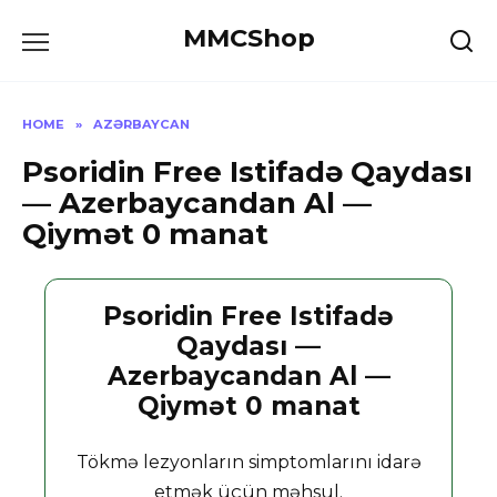
Skip
MMCShop
to
content
HOME
»
AZƏRBAYCAN
Psoridin Free Istifadə Qaydası
— Azerbaycandan Al —
Qiymət 0 manat
Psoridin Free Istifadə
Qaydası —
Azerbaycandan Al —
Qiymət 0 manat
Tökmə lezyonların simptomlarını idarə
etmək üçün məhsul.