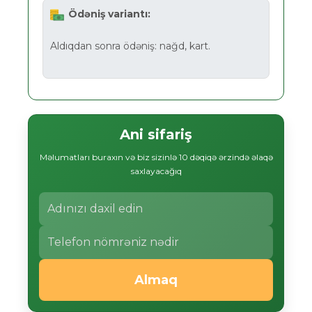
Ödəniş variantı:
Aldıqdan sonra ödəniş: nağd, kart.
Ani sifariş
Məlumatları buraxın və biz sizinlə 10 dəqiqə ərzində əlaqə
saxlayacağıq
Almaq