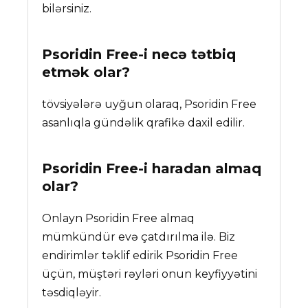
bilərsiniz.
Psoridin Free-i necə tətbiq
etmək olar?
tövsiyələrə uyğun olaraq, Psoridin Free
asanlıqla gündəlik qrafikə daxil edilir.
Psoridin Free
-i haradan almaq
olar?
Onlayn Psoridin Free almaq
mümkündür evə çatdırılma ilə. Biz
endirimlər təklif edirik Psoridin Free
üçün, müştəri rəyləri onun keyfiyyətini
təsdiqləyir.