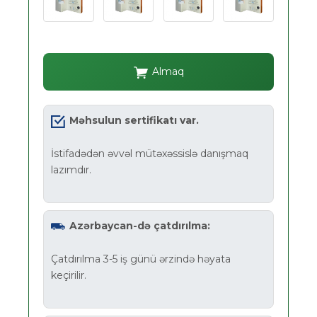
Almaq
Məhsulun sertifikatı var.
İstifadədən əvvəl mütəxəssislə danışmaq
lazımdır.
Azərbaycan-də çatdırılma:
Çatdırılma 3-5 iş günü ərzində həyata
keçirilir.