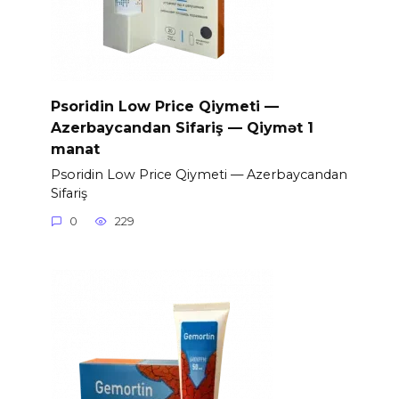
Psoridin Low Price Qiymeti —
Azerbaycandan Sifariş — Qiymət 1
manat
Psoridin Low Price Qiymeti — Azerbaycandan
Sifariş
0
229