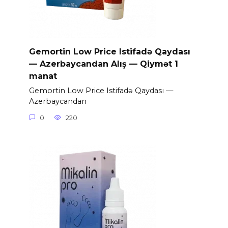
Gemortin Low Price Istifadə Qaydası
— Azerbaycandan Alış — Qiymət 1
manat
Gemortin Low Price Istifadə Qaydası —
Azerbaycandan
0
220