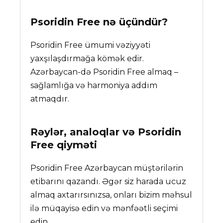
Psoridin Free
nə üçündür?
Psoridin Free ümumi vəziyyəti
yaxşılaşdırmağa kömək edir.
Azərbaycan-də Psoridin Free almaq –
sağlamlığa və harmoniya addım
atmaqdır.
Rəylər, analoqlar və
Psoridin
Free
qiyməti
Psoridin Free Azərbaycan müştərilərin
etibarını qazandı. Əgər siz harada ucuz
almaq axtarırsınızsa, onları bizim məhsul
ilə müqayisə edin və mənfəətli seçimi
edin.