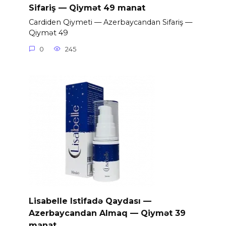
Sifariş — Qiymət 49 manat
Cardiden Qiymeti — Azerbaycandan Sifariş —
Qiymət 49
0
245
Lisabelle Istifadə Qaydası —
Azerbaycandan Almaq — Qiymət 39
manat