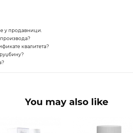
е у продавници.
 производа?
ификате квалитета?
оруџбину?
а?
You may also like