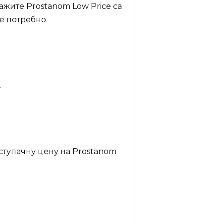
ажите Prostanom Low Price са
е потребно.
.
ступачну цену на Prostanom