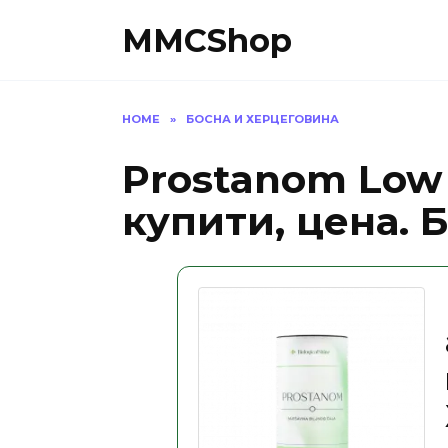
Skip
MMCShop
to
content
HOME
»
БОСНА И ХЕРЦЕГОВИНА
Prostanom Low 
купити, цена. 