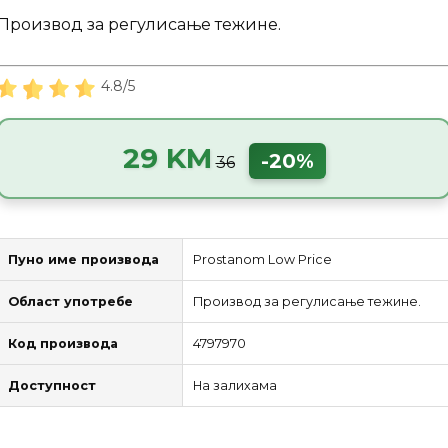
Производ за регулисање тежине.
4.8/5
29 KM
-20%
36
Пуно име производа
Prostanom Low Price
Област употребе
Производ за регулисање тежине.
Код производа
4797970
Доступност
На залихама