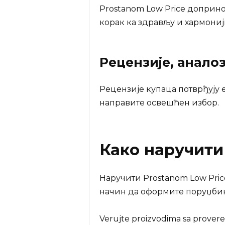
Prostanom Low Price доприно
корак ка здрављу и хармониј
Рецензије, анало
Рецензије купаца потврђују 
направите освешћен избор.
Како наручит
Наручити Prostanom Low Pric
начин да оформите поруџбин
Verujte proizvodima sa provere