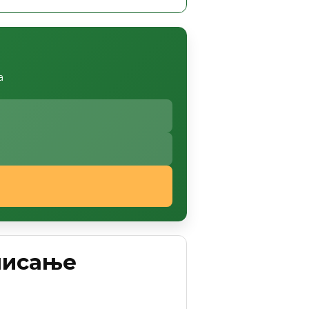
а
улисање