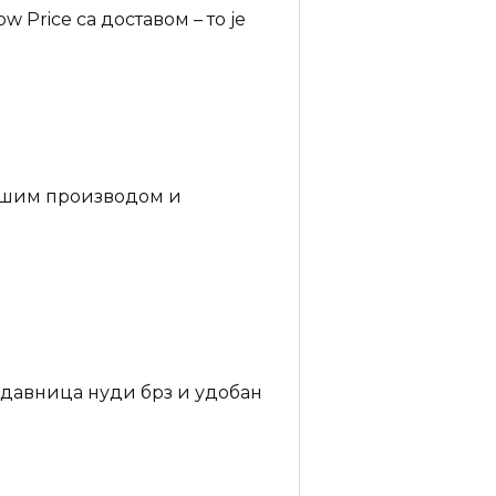
Price са доставом – то је
нашим производом и
одавница нуди брз и удобан