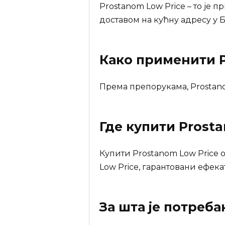
Prostanom Low Price – то је 
доставом на кућну адресу у Б
Како применити P
Према препорукама, Prostano
Где купити
Prosta
Купити Prostanom Low Price
Low Price, гарантовани ефека
За шта је потреб