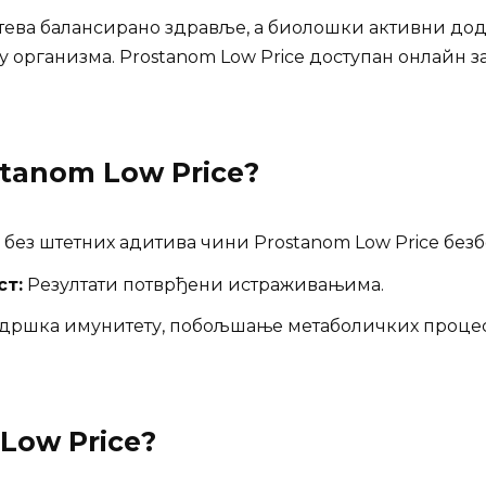
тева балансирано здравље, а биолошки активни дода
у организма. Prostanom Low Price доступан онлайн 
tanom Low Price
?
 без штетних адитива чини Prostanom Low Price бе
ст:
Резултати потврђени истраживањима.
ршка имунитету, побољшање метаболичких процеса –
Low Price
?