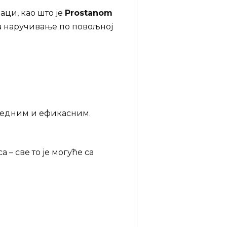
ци, као што је
Prostanom
за наручивање по повољној
збедним и ефикасним.
 све то је могуће са