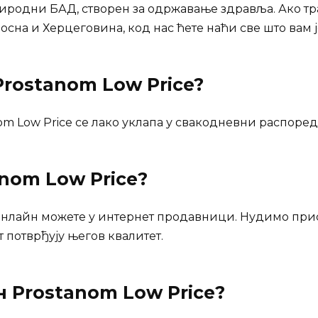
природни БАД, створен за одржавање здравља. Ако тр
осна и Херцеговина, код нас ћете наћи све што вам ј
rostanom Low Price?
m Low Price се лако уклапа у свакодневни распоред
nom Low Price
?
 онлайн можете у интернет продавници. Нудимо при
т потврђују његов квалитет.
ан
Prostanom Low Price
?