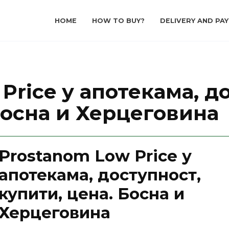
HOME
HOW TO BUY?
DELIVERY AND PA
Price у апотекама, д
Босна и Херцеговина
Prostanom Low Price у
апотекама, доступност,
купити, цена. Босна и
Херцеговина