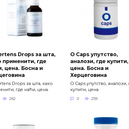
rtens Drops за шта,
O Caps упутство,
о применити, где
аналози, где купити,
, цена. Босна и
цена. Босна и
цеговина
Херцеговина
tens Drops за шта, како
O Caps упутство, аналози, 
нити, где наћи, цена.
купити, цена.
262
0
259