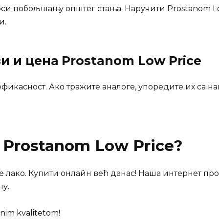
си побољшању општег стања. Наручити Prostanom Low 
и.
зи и цена
Prostanom Low Price
ефикасност. Ако тражите аналоге, упоредите их са 
и
Prostanom Low Price
?
e лакo. Купити онлайн већ данас! Наша интернет пр
у.
nim kvalitetom!