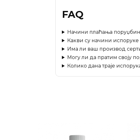
FAQ
Начини плаћања поруџбин
Какви су начини испоруке
Има ли ваш производ серт
Могу ли да пратим своју п
Колико дана траје испорук