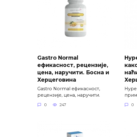
Gastro Normal
Hype
ефикасност, рецензије,
как
цена, наручити. Босна и
наћи
Херцеговина
Хер
Gastro Normal ефикасност,
Hyper
рецензије, цена, наручити.
приме
0
247
0