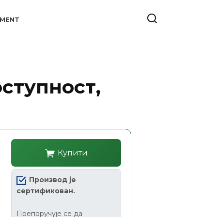
YMENT
оступност,
Купити
Производ је
сертификован.
Препоручује се да