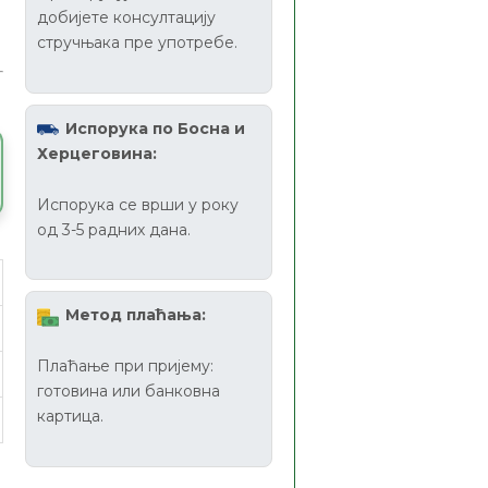
добијете консултацију
стручњака пре употребе.
Испорука по Босна и
Херцеговина:
Испорука се врши у року
од 3-5 радних дана.
Метод плаћања:
Плаћање при пријему:
готовина или банковна
картица.