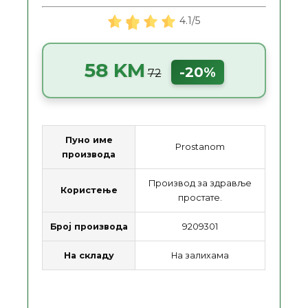
4.1/5
58 KM
-20%
72
Пуно име
Prostanom
производа
Производ за здравље
Користење
простате.
Број производа
9209301
На складу
На залихама