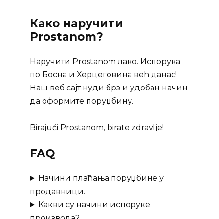
Како наручити
Prostanom
?
Наручити Prostanom лакo. Испорука
по Босна и Херцеговина већ данас!
Наш веб сајт нуди брз и удобан начин
да оформите поруџбину.
Birajući Prostanom, birate zdravlje!
FAQ
Начини плаћања поруџбине у
продавници.
Какви су начини испоруке
производа?