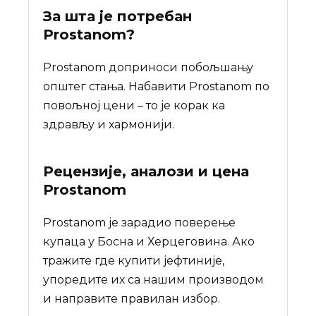
За шта је потребан
Prostanom
?
Prostanom доприноси побољшању
општег стања. Набавити Prostanom по
повољној цени – то је корак ка
здрављу и хармонији.
Рецензије, аналози и цена
Prostanom
Prostanom је зарадио поверење
купаца у Босна и Херцеговина. Ако
тражите где купити јефтиније,
упоредите их са нашим производом
и направите правилан избор.