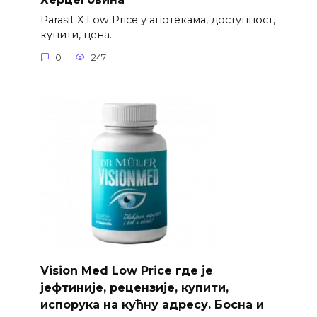
Parasit X Low Price у апотекама, доступност,
купити, цена.
0
247
Vision Med Low Price где је
јефтиније, рецензије, купити,
испорука на кућну адресу. Босна и