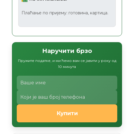
Плаћање по пријему: готовина, картица.
Наручити брзо
Пружите податке, и ми ћемо вам се јавити у року од
10 минута
Купити