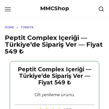
Skip
MMCShop
to
content
HOME
»
TÜRKIYE
Peptit Complex Içeriği —
Türkiye’de Sipariş Ver — Fiyat
549 ₺
Peptit Complex Içeriği —
Türkiye’de Sipariş Ver —
Fiyat 549 ₺
Cilt yenileme ürünü.