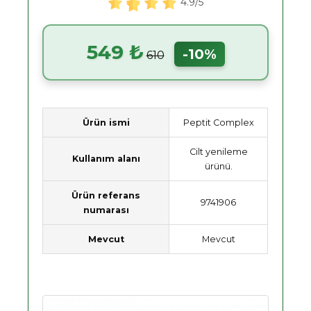
4.9/5
549 ₺
-10%
610
Ürün ismi
Peptit Complex
Cilt yenileme
Kullanım alanı
ürünü.
Ürün referans
9741906
numarası
Mevcut
Mevcut