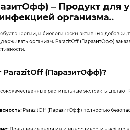
аразитОфф) – Продукт для 
инфекцией организма..
бует энергии, и биологически активные добавки, 
ддерживать организм. ParazitOff (ПаразитОфф) заказа
ктивности.
т
ParazitOff (ПаразитОфф)
?
ококачественные растительные экстракты делают P
асность:
ParazitOff (ПаразитОфф) полностью безоп
ие:
Повышение энергии и выносливости – всё это во