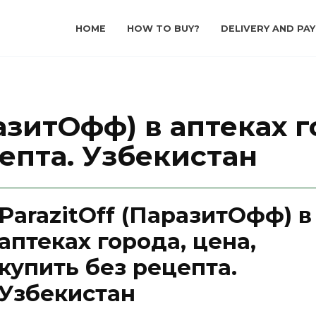
HOME
HOW TO BUY?
DELIVERY AND PA
разитОфф) в аптеках г
епта. Узбекистан
ParazitOff (ПаразитОфф) в
аптеках города, цена,
купить без рецепта.
Узбекистан