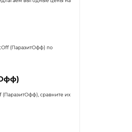
предлагаем выгодные цены на
tOff (ПаразитОфф) по
тОфф)
f (ПаразитОфф), сравните их