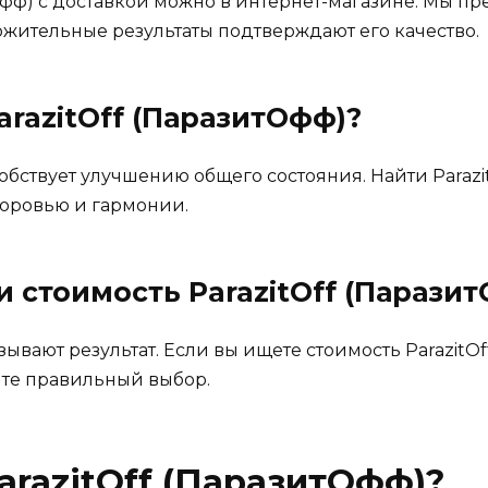
тОфф) с доставкой можно в интернет-магазине. Мы 
ложительные результаты подтверждают его качество.
arazitOff (ПаразитОфф)
?
собствует улучшению общего состояния. Найти Parazi
доровью и гармонии.
 и стоимость
ParazitOff (Парази
вают результат. Если вы ищете стоимость ParazitOf
йте правильный выбор.
arazitOff (ПаразитОфф)
?