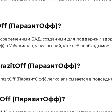
Off (ПаразитОфф)
?
то современный БАД, созданный для поддержки здор
ф) в Узбекистан, у нас вы найдете всё необходимое.
razitOff (ПаразитОфф)?
razitOff (ПаразитОфф) легко вписывается в повсед
tOff (ПаразитОфф)
?