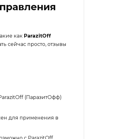
управления
такие как
ParazitOff
ть сейчас просто, отзывы
arazitOff (ПаразитОфф)
асен для применения в
зможно с ParazitOff