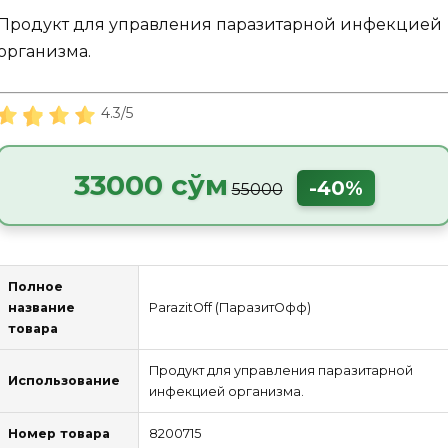
Продукт для управления паразитарной инфекцией
организма.
4.3/5
33000 сўм
-40%
55000
Полное
название
ParazitOff (ПаразитОфф)
товара
Продукт для управления паразитарной
Использование
инфекцией организма.
Номер товара
8200715