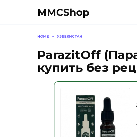
Skip
MMCShop
to
content
HOME
»
УЗБЕКИСТАН
ParazitOff (Па
купить без рец