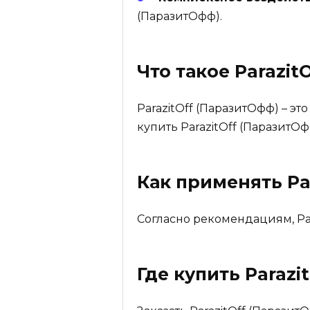
(ПаразитОфф).
Что такое
Parazit
ParazitOff (ПаразитОфф) – э
купить ParazitOff (ПаразитОф
Как применять Pa
Согласно рекомендациям, Pa
Где купить
Parazi