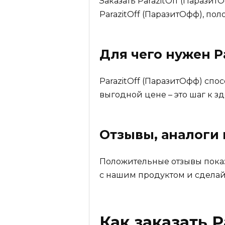
Заказать ParazitOff (Парази
ParazitOff (ПаразитОфф), по
Для чего нужен
P
ParazitOff (ПаразитОфф) спо
выгодной цене – это шаг к з
Отзывы, аналоги
Положительные отзывы показы
с нашим продуктом и сдела
Как заказать
P