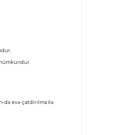
ndur.
ə mümkündür.
-də evə çatdırılma ilə