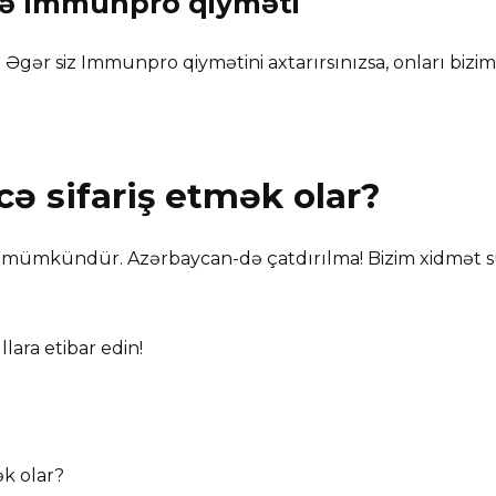
və
Immunpro
qiyməti
. Əgər siz Immunpro qiymətini axtarırsınızsa, onları bizi
ecə sifariş etmək olar?
 mümkündür. Azərbaycan-də çatdırılma! Bizim xidmət sür
lara etibar edin!
k olar?