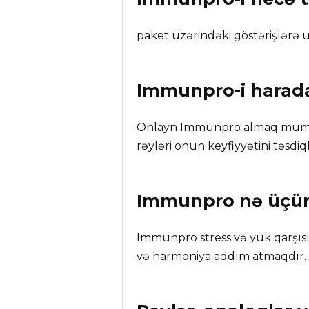
paket üzərindəki göstərişlərə u
Immunpro
-i hara
Onlayn Immunpro almaq mümkün
rəyləri onun keyfiyyətini təsdiql
Immunpro
nə üçü
Immunpro stress və yük qarşıs
və harmoniya addım atmaqdır.