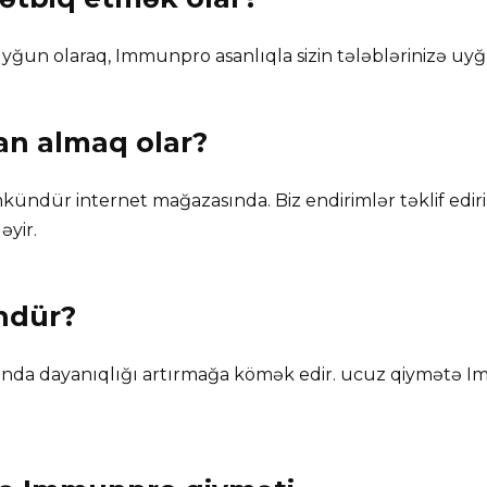
yğun olaraq, Immunpro asanlıqla sizin tələblərinizə uyğu
dan almaq olar?
dür internet mağazasında. Biz endirimlər təklif edi
əyir.
ndür?
ında dayanıqlığı artırmağa kömək edir. ucuz qiymətə 