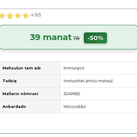
4.9/5
39 manat
-50%
78
Məhsulun tam adı
Immunpro
Tətbiq
İmmunitet artırıcı məhsul.
Malların nömrəsi
3249982
Anbardadır
Mövcuddur