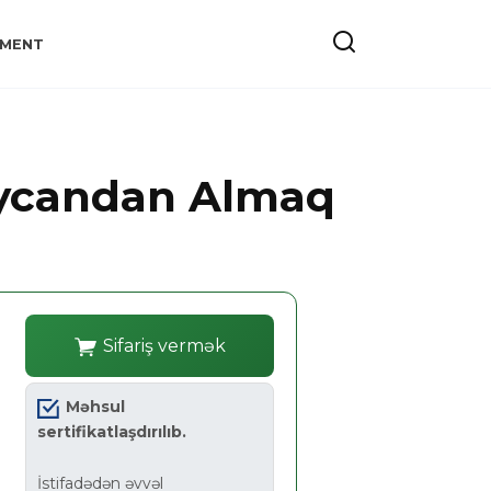
YMENT
aycandan Almaq
Sifariş vermək
Məhsul
sertifikatlaşdırılıb.
İstifadədən əvvəl