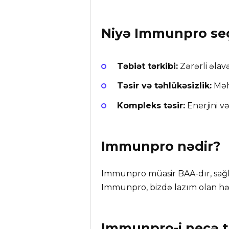
Niyə
Immunpro
seç
Təbiət tərkibi:
Zərərli əlavə
Təsir və təhlükəsizlik:
Məhs
Kompleks təsir:
Enerjini 
Immunpro
nədir?
Immunpro müasir BAA-dır, sağl
Immunpro, bizdə lazım olan hər 
Immunpro-i necə t