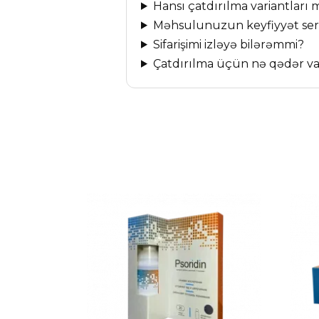
Hansı çatdırılma variantlar
Məhsulunuzun keyfiyyət serti
Sifarişimi izləyə bilərəmmi?
Çatdırılma üçün nə qədər va