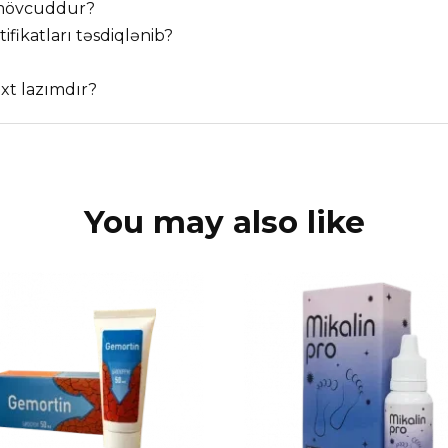
ı mövcuddur?
fikatları təsdiqlənib?
xt lazımdır?
You may also like