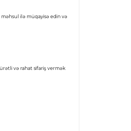
m məhsul ilə müqayisə edin və
ətli və rahat sifariş vermək