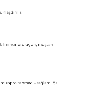
nlaşdırılır.
rik Immunpro üçün, müştəri
Immunpro tapmaq – sağlamlığa