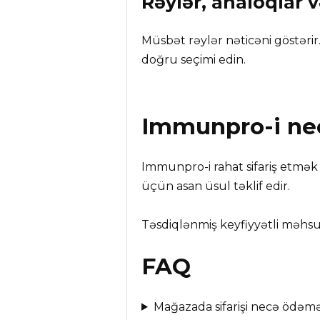
Rəylər, analoqlar 
Müsbət rəylər nəticəni göstərir
doğru seçimi edin.
Immunpro
-i n
Immunpro-i rahat sifariş etmək
üçün asan üsul təklif edir.
Təsdiqlənmiş keyfiyyətli məhsul
FAQ
Mağazada sifarişi necə ödəmə