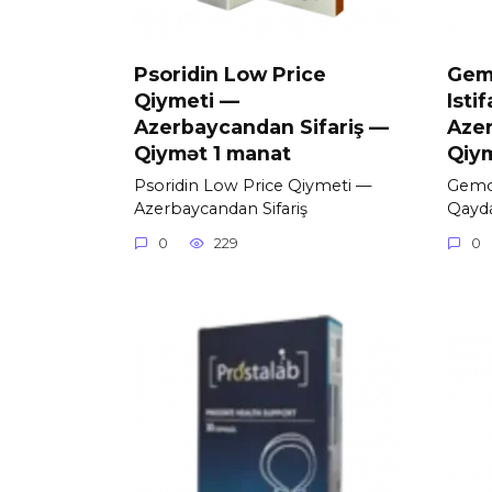
Psoridin Low Price
Gem
Qiymeti —
Isti
Azerbaycandan Sifariş —
Aze
Qiymət 1 manat
Qiym
Psoridin Low Price Qiymeti —
Gemor
Azerbaycandan Sifariş
Qayd
0
229
0