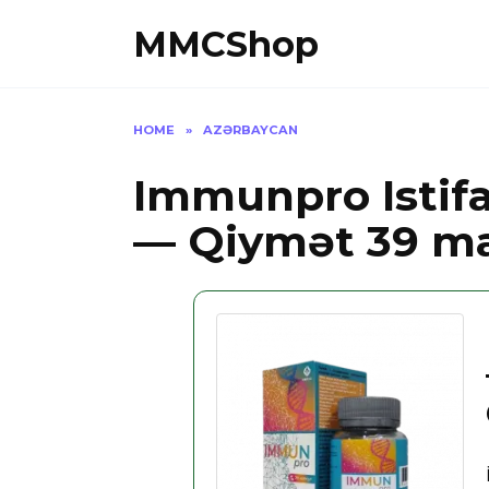
Skip
MMCShop
to
content
HOME
»
AZƏRBAYCAN
Immunpro Istif
— Qiymət 39 m