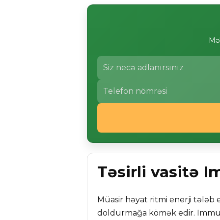
Məl
Təsirli vasitə 
Müasir həyat ritmi enerji tələb e
doldurmağa kömək edir. Immunpro