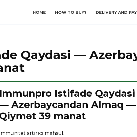
HOME
HOW TO BUY?
DELIVERY AND PA
ade Qaydasi — Azerb
anat
Immunpro Istifade Qaydasi
— Azerbaycandan Almaq —
Qiymət 39 manat
İmmunitet artırıcı məhsul.