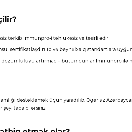
ilir?
siz tərkib Immunpro-i təhlükəsiz və təsirli edir.
ul sertifikatlaşdırılıb və beynəlxalq standartlara uyğu
və dözümlülüyü artırmaq – bütün bunlar Immunpro il
amlığı dəstəkləmək üçün yaradılıb. Əgər siz Azərbaycan
şeyi tapa bilərsiniz.
ətbiq etmək olar?