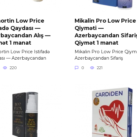
ortin Low Price
Mikalin Pro Low Price
fadə Qaydası —
Qiyməti —
rbaycandan Alış —
Azerbaycandan Sifari
ət 1 manat
Qiymət 1 manat
tin Low Price Istifadə
Mikalin Pro Low Price Qiym
ası — Azerbaycandan
Azerbaycandan Sifariş
220
0
221