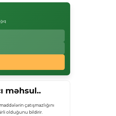
ağıq
ı məhsul..
ı maddələrin çatışmazlığını
li olduğunu bildirir.