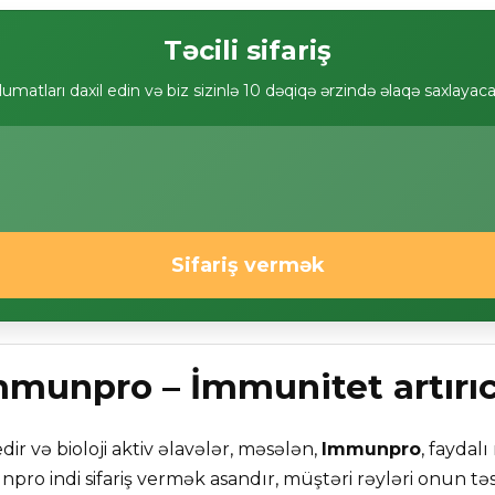
Təcili sifariş
umatları daxil edin və biz sizinlə 10 dəqiqə ərzində əlaqə saxlayac
Sifariş vermək
Immunpro – İmmunitet artırıc
dir və bioloji aktiv əlavələr, məsələn,
Immunpro
, faydal
 indi sifariş vermək asandır, müştəri rəyləri onun təsir