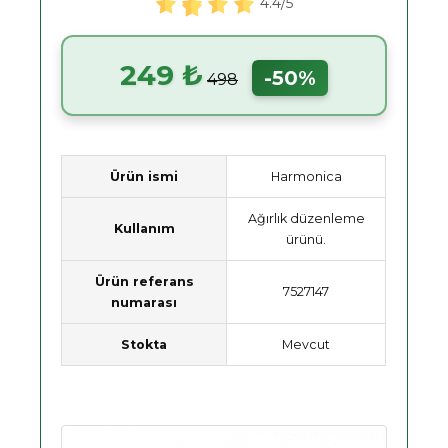
4.4/5
249 ₺
-50%
498
Ürün ismi
Harmonica
Ağırlık düzenleme
Kullanım
ürünü.
Ürün referans
7527147
numarası
Stokta
Mevcut