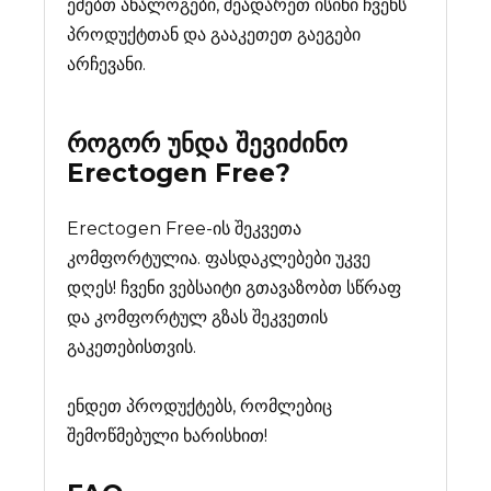
ეძებთ ანალოგები, შეადარეთ ისინი ჩვენს
პროდუქტთან და გააკეთეთ გაეგები
არჩევანი.
როგორ უნდა შევიძინო
Erectogen Free
?
Erectogen Free-ის შეკვეთა
კომფორტულია. ფასდაკლებები უკვე
დღეს! ჩვენი ვებსაიტი გთავაზობთ სწრაფ
და კომფორტულ გზას შეკვეთის
გაკეთებისთვის.
ენდეთ პროდუქტებს, რომლებიც
შემოწმებული ხარისხით!