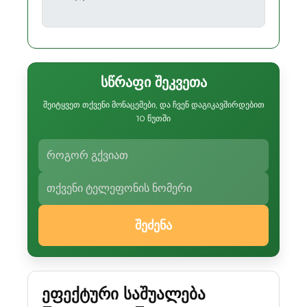
სწრაფი შეკვეთა
შეიტყვეთ თქვენი მონაცემები, და ჩვენ დაგიკავშირდებით
10 წუთში
შეძენა
ეფექტური საშუალება