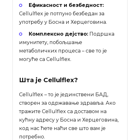
Ефикасност и безбедност:
Cellulflex је потпуно безбедан за
употребу у Босна и Херцеговина.
Комплексно дејство:
Подршка
имунитету, побољшање
метаболичких процеса – све то је
могуће са Cellulflex.
Шта је
Cellulflex
?
Cellulflex – то је јединствени БАД,
створен за одржавање здравља. Ако
тражите Cellulflex са доставом на
кућну адресу у Босна и Херцеговина,
код нас ћете наћи све што вам је
потребно.