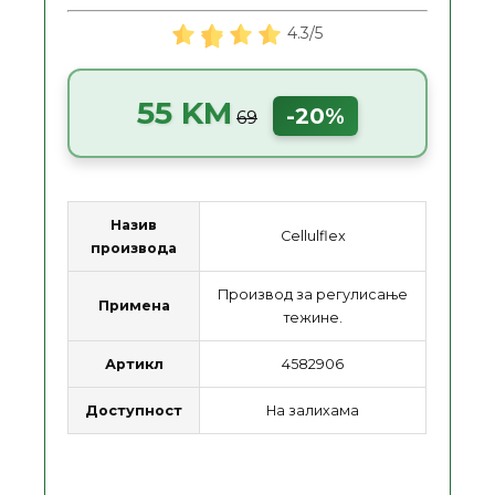
4.3/5
55 KM
-20%
69
Назив
Cellulflex
производа
Производ за регулисање
Примена
тежине.
Артикл
4582906
Доступност
На залихама