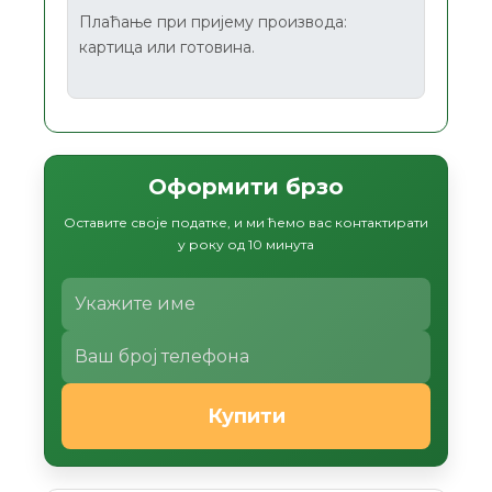
Плаћање при пријему производа:
картица или готовина.
Оформити брзо
Оставите своје податке, и ми ћемо вас контактирати
у року од 10 минута
Купити