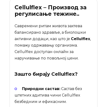
Cellulflex – Производ за
регулисање тежине..
Савремени ритам живота захтева
балансирано здравље, а биолошки
активни додаци, као што је
Cellulflex
,
помажу одржавању организма.
Cellulflex доступан онлайн за
наручивање по повољној цени.
Зашто бирају
Cellulflex
?
Природни састав:
Састав без
штетних адитива чини Cellulflex
безбедним и ефикасним.