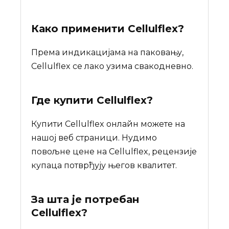
Како применити Cellulflex?
Према индикацијама на паковању,
Cellulflex се лако узима свакодневно.
Где купити
Cellulflex
?
Купити Cellulflex онлайн можете на
нашој веб страници. Нудимо
повољне цене на Cellulflex, рецензије
купаца потврђују његов квалитет.
За шта је потребан
Cellulflex
?