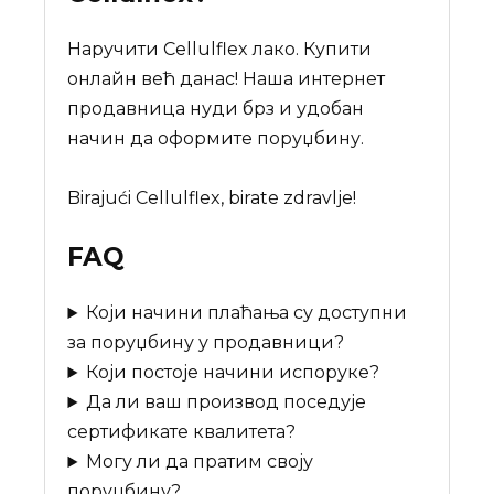
Наручити Cellulflex лакo. Купити
онлайн већ данас! Наша интернет
продавница нуди брз и удобан
начин да оформите поруџбину.
Birajući Cellulflex, birate zdravlje!
FAQ
Који начини плаћања су доступни
за поруџбину у продавници?
Који постоје начини испоруке?
Да ли ваш производ поседује
сертификате квалитета?
Могу ли да пратим своју
поруџбину?