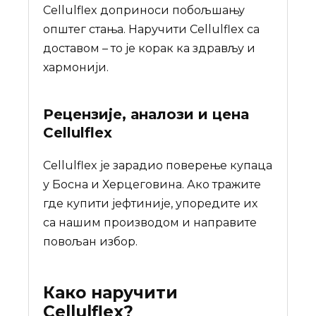
Cellulflex доприноси побољшању
општег стања. Наручити Cellulflex са
доставом – то је корак ка здрављу и
хармонији.
Рецензије, аналози и цена
Cellulflex
Cellulflex је зарадио поверење купаца
у Босна и Херцеговина. Ако тражите
где купити јефтиније, упоредите их
са нашим производом и направите
повољан избор.
Како наручити
Cellulflex
?