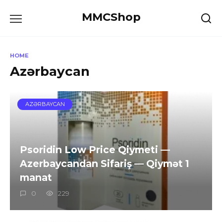
Skip
MMCShop
to
content
HOME
Azərbaycan
AZƏRBAYCAN
Psoridin Low Price Qiymeti —
Azerbaycandan Sifariş — Qiymət 1
manat
0
229