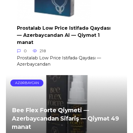
Prostalab Low Price Istifadə Qaydası
— Azerbaycandan Al — Qiymət 1
manat
0
218
Prostalab Low Price Istifadə Qaydası —
Azerbaycandan
AZƏRBAYCAN
Bee Flex Forte Qiymeti —
Azerbaycandan Sifariş — Qiymət 49
manat