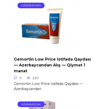
AZƏRBAYCAN
Gemortin Low Price Istifadə Qaydası
— Azerbaycandan Alış — Qiymət 1
manat
0
220
Gemortin Low Price Istifadə Qaydası —
Azerbaycandan
AZƏRBAYCAN