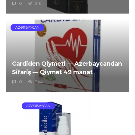
0
216
AZƏRBAYCAN
Cardiden Qiymeti — Azerbaycandan
Sifariş — Qiymət 49 manat
0
244
AZƏRBAYCAN