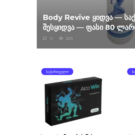
Body Revive ყიდვა — ს
შესყიდვა — ფასი 80 ლარ
0
255
ᲡᲐᲥᲐᲠᲗᲕᲔᲚᲝ
Ს