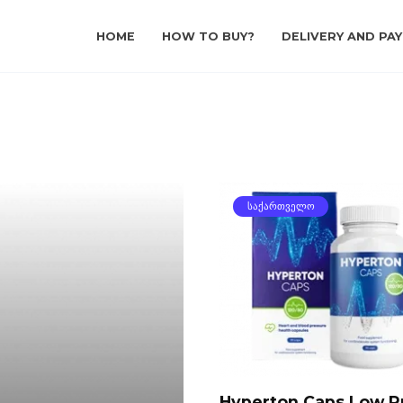
HOME
HOW TO BUY?
DELIVERY AND PA
ᲡᲐᲥᲐᲠᲗᲕᲔᲚᲝ
Hyperton Caps Low P