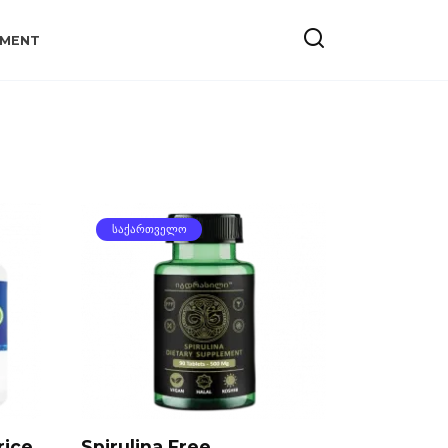
YMENT
ᲡᲐᲥᲐᲠᲗᲕᲔᲚᲝ
rice
Spirulina Free