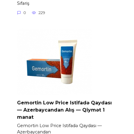
Sifariş
0
229
Gemortin Low Price Istifadə Qaydası
— Azerbaycandan Alış — Qiymət 1
manat
Gemortin Low Price Istifadə Qaydası —
Azerbaycandan