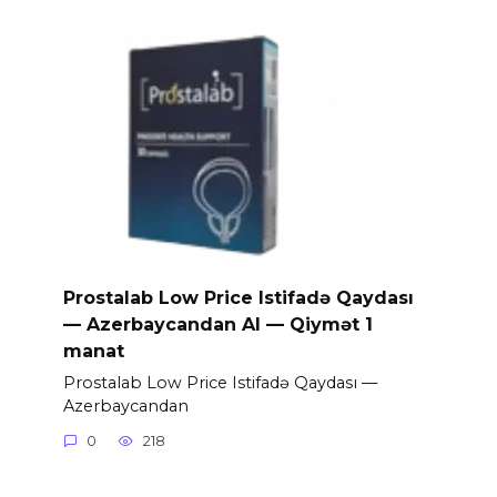
Prostalab Low Price Istifadə Qaydası
— Azerbaycandan Al — Qiymət 1
manat
Prostalab Low Price Istifadə Qaydası —
Azerbaycandan
0
218