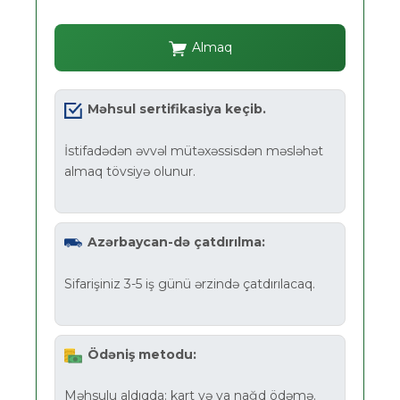
Almaq
Məhsul sertifikasiya keçib.
İstifadədən əvvəl mütəxəssisdən məsləhət
almaq tövsiyə olunur.
Azərbaycan-də çatdırılma:
Sifarişiniz 3-5 iş günü ərzində çatdırılacaq.
Ödəniş metodu:
Məhsulu aldıqda: kart və ya nağd ödəmə.