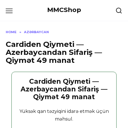
Skip
MMCShop
to
content
HOME
»
AZƏRBAYCAN
Cardiden Qiymeti —
Azerbaycandan Sifariş —
Qiymət 49 manat
Cardiden Qiymeti —
Azerbaycandan Sifariş —
Qiymət 49 manat
Yüksək qan təzyiqini idarə etmək üçün
məhsul.