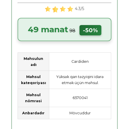
4.3/5
49 manat
-50%
98
Məhsulun
Cardiden
adı
Məhsul
Yüksək qan təzyiqini idarə
kateqoriyası
etmək üçün məhsul.
Məhsul
6570041
nömrəsi
Anbardadır
Mövcuddur