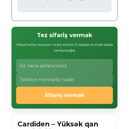
Tez sifariş vermək
Məlumatları buraxın və biz sizinlə 10 dəqiqə ərzində əlaqə
saxlayacağıq
Sifariş vermək
Cardiden – Yüksək qan