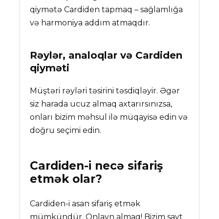
qiymətə Cardiden tapmaq – sağlamlığa
və harmoniya addım atmaqdır.
Rəylər, analoqlar və
Cardiden
qiyməti
Müştəri rəyləri təsirini təsdiqləyir. Əgər
siz harada ucuz almaq axtarırsınızsa,
onları bizim məhsul ilə müqayisə edin və
doğru seçimi edin.
Cardiden
-i necə sifariş
etmək olar?
Cardiden-i asan sifariş etmək
mümkündür. Onlayn almaq! Bizim sayt