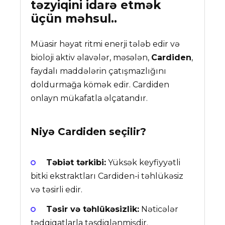
təzyiqini idarə etmək
üçün məhsul..
Müasir həyat ritmi enerji tələb edir və
bioloji aktiv əlavələr, məsələn,
Cardiden
,
faydalı maddələrin çatışmazlığını
doldurmağa kömək edir. Cardiden
onlayn mükafatla əlçatandır.
Niyə
Cardiden
seçilir?
Təbiət tərkibi:
Yüksək keyfiyyətli
bitki ekstraktları Cardiden-i təhlükəsiz
və təsirli edir.
Təsir və təhlükəsizlik:
Nəticələr
tədqiqatlarla təsdiqlənmişdir.