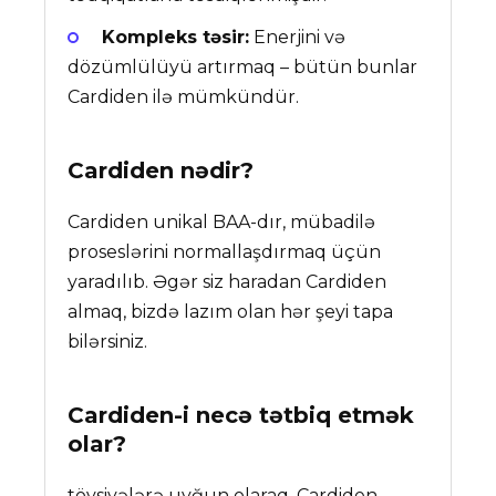
Kompleks təsir:
Enerjini və
dözümlülüyü artırmaq – bütün bunlar
Cardiden ilə mümkündür.
Cardiden
nədir?
Cardiden unikal BAA-dır, mübadilə
proseslərini normallaşdırmaq üçün
yaradılıb. Əgər siz haradan Cardiden
almaq, bizdə lazım olan hər şeyi tapa
bilərsiniz.
Cardiden-i necə tətbiq etmək
olar?
tövsiyələrə uyğun olaraq, Cardiden