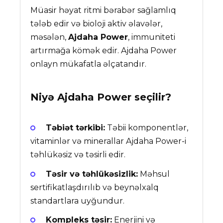
Müasir həyat ritmi bərabər sağlamlıq
tələb edir və bioloji aktiv əlavələr,
məsələn,
Ajdaha Power
, immuniteti
artırmağa kömək edir. Ajdaha Power
onlayn mükafatla əlçatandır.
Niyə
Ajdaha Power
seçilir?
Təbiət tərkibi:
Təbii komponentlər,
vitaminlər və minerallar Ajdaha Power-i
təhlükəsiz və təsirli edir.
Təsir və təhlükəsizlik:
Məhsul
sertifikatlaşdırılıb və beynəlxalq
standartlara uyğundur.
Kompleks təsir:
Enerjini və