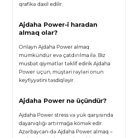
qrafikə daxil edilir.
Ajdaha Power
-i haradan
almaq olar?
Onlayn Ajdaha Power almaq
mümkündür evə çatdırılma ilə. Biz
müsbət qiymətlər təklif edirik Ajdaha
Power üçün, müştəri rəyləri onun
keyfiyyətini təsdiqləyir.
Ajdaha Power
nə üçündür?
Ajdaha Power stress və yük qarşısında
dayanıqlığı artırmağa kömək edir.
Azərbaycan-də Ajdaha Power almaq –