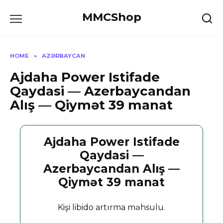
Skip
MMCShop
to
content
HOME
»
AZƏRBAYCAN
Ajdaha Power Istifade
Qaydasi — Azerbaycandan
Alış — Qiymət 39 manat
Ajdaha Power Istifade
Qaydasi —
Azerbaycandan Alış —
Qiymət 39 manat
Kişi libido artırma məhsulu.