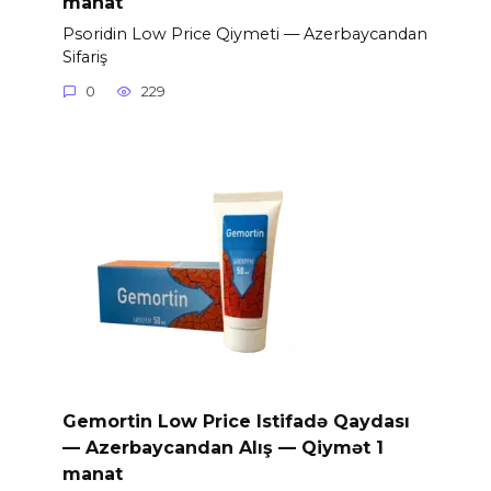
manat
Psoridin Low Price Qiymeti — Azerbaycandan
Sifariş
0
229
Gemortin Low Price Istifadə Qaydası
— Azerbaycandan Alış — Qiymət 1
manat