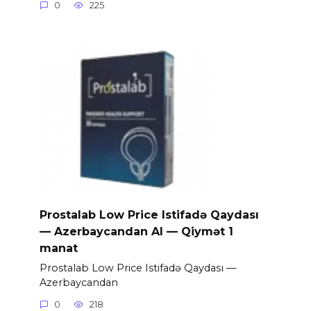
0
225
Prostalab Low Price Istifadə Qaydası
— Azerbaycandan Al — Qiymət 1
manat
Prostalab Low Price Istifadə Qaydası —
Azerbaycandan
0
218