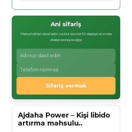
Ani sifariş
Məlumatları daxil edin və biz sizinlə 10 dəqiqə ərzində
əlaqə saxlayacağıq
Sifariş vermək
Ajdaha Power – Kişi libido
artırma məhsulu..