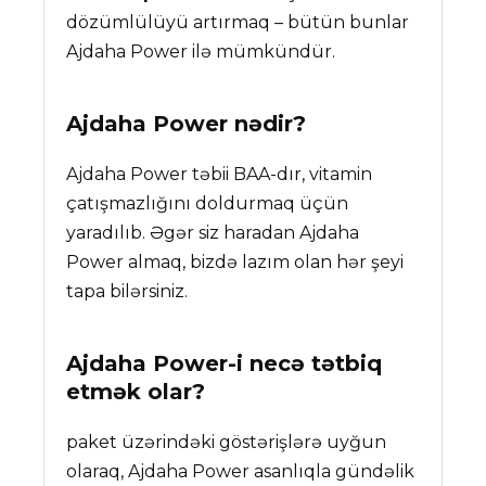
dözümlülüyü artırmaq – bütün bunlar
Ajdaha Power ilə mümkündür.
Ajdaha Power
nədir?
Ajdaha Power təbii BAA-dır, vitamin
çatışmazlığını doldurmaq üçün
yaradılıb. Əgər siz haradan Ajdaha
Power almaq, bizdə lazım olan hər şeyi
tapa bilərsiniz.
Ajdaha Power-i necə tətbiq
etmək olar?
paket üzərindəki göstərişlərə uyğun
olaraq, Ajdaha Power asanlıqla gündəlik