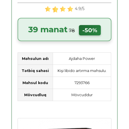
4.9/5
39 manat
-50%
78
Məhsulun adı
Ajdaha Power
Tətbiq sahəsi
Kişi libido artırma məhsulu.
Məhsul kodu
7293766
Mövcudluq
Mövcuddur