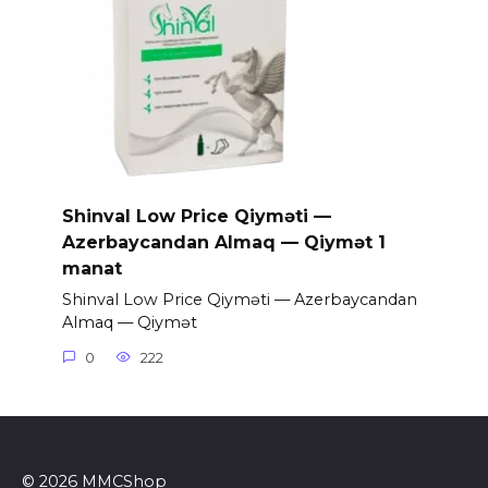
Shinval Low Price Qiyməti —
Azerbaycandan Almaq — Qiymət 1
manat
Shinval Low Price Qiyməti — Azerbaycandan
Almaq — Qiymət
0
222
© 2026 MMCShop