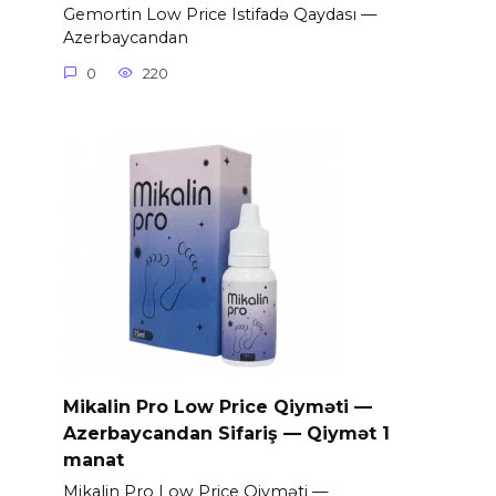
Gemortin Low Price Istifadə Qaydası —
Azerbaycandan
0
220
Mikalin Pro Low Price Qiyməti —
Azerbaycandan Sifariş — Qiymət 1
manat
Mikalin Pro Low Price Qiyməti —