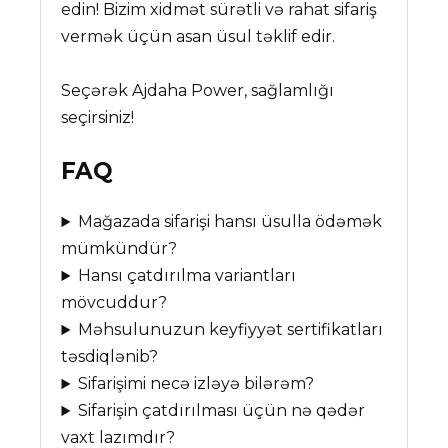
edin! Bizim xidmət sürətli və rahat sifariş
vermək üçün asan üsul təklif edir.
Seçərək Ajdaha Power, sağlamlığı
seçirsiniz!
FAQ
Mağazada sifarişi hansı üsulla ödəmək
mümkündür?
Hansı çatdırılma variantları
mövcuddur?
Məhsulunuzun keyfiyyət sertifikatları
təsdiqlənib?
Sifarişimi necə izləyə bilərəm?
Sifarişin çatdırılması üçün nə qədər
vaxt lazımdır?