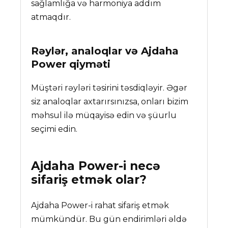
sağlamlığa və harmoniya addım
atmaqdır.
Rəylər, analoqlar və
Ajdaha
Power
qiyməti
Müştəri rəyləri təsirini təsdiqləyir. Əgər
siz analoqlar axtarırsınızsa, onları bizim
məhsul ilə müqayisə edin və şüurlu
seçimi edin.
Ajdaha Power
-i necə
sifariş etmək olar?
Ajdaha Power-i rahat sifariş etmək
mümkündür. Bu gün endirimləri əldə